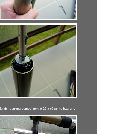
umící patronu pomocí goly č.22 a očistíme hadrem.