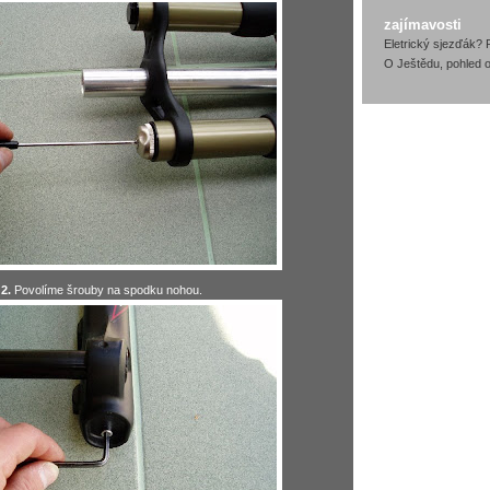
zajímavosti
Eletrický sjezďák? 
O Ještědu, pohled o
2.
Povolíme šrouby na spodku nohou.