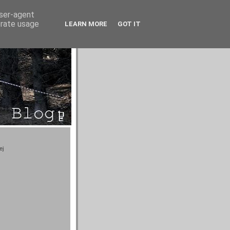
user-agent
erate usage
LEARN MORE
GOT IT
ej