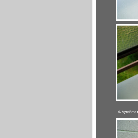
6.
Vyndáme tl