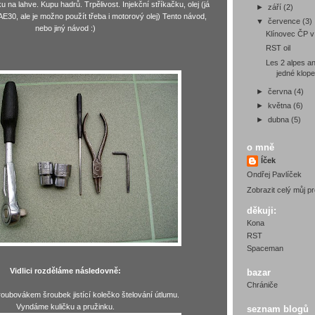
u na lahve. Kupu hadrů. Trpělivost. Injekční stříkačku, olej (já
►
září
(2)
AE30, ale je možno použít třeba i motorový olej) Tento návod,
▼
července
(3)
nebo jiný návod :)
Klínovec ČP 
RST oil
Les 2 alpes an
jedné klop
►
června
(4)
►
května
(6)
►
dubna
(5)
o mně
Íček
Ondřej Pavlíček
Zobrazit celý můj pro
děkuji:
Kona
RST
Spaceman
Vidlici rozděláme následovně:
bazar
Chrániče
oubovákem šroubek jistící kolečko štelování útlumu.
Vyndáme kuličku a pružinku.
seznam blogů