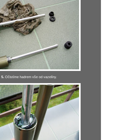
5.
Očistíme hadrem vše od vazelíny.