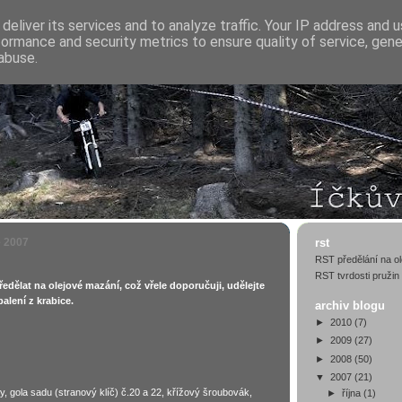
deliver its services and to analyze traffic. Your IP address and 
formance and security metrics to ensure quality of service, gen
abuse.
e 2007
rst
RST předělání na ol
RST tvrdosti pružin
ředělat na olejové mazání, což vřele doporučuji, udělejte
alení z krabice.
archiv blogu
►
2010
(7)
►
2009
(27)
►
2008
(50)
▼
2007
(21)
, gola sadu (stranový klíč) č.20 a 22, křížový šroubovák,
►
října
(1)