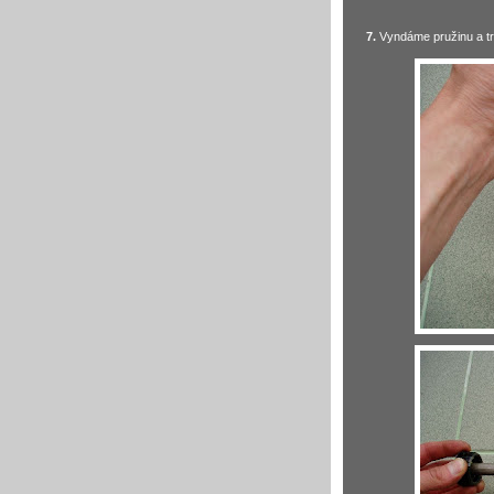
7.
Vyndáme pružinu a trn