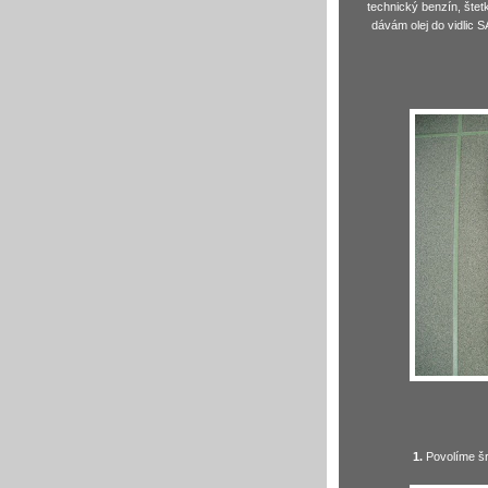
technický benzín, štetk
dávám olej do vidlic S
1.
Povolíme šr