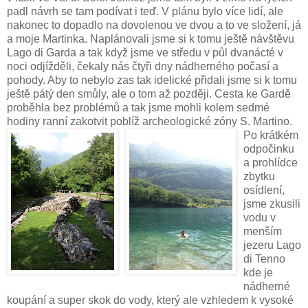
padl návrh se tam podívat i teď. V plánu bylo více lidí, ale
nakonec to dopadlo na dovolenou ve dvou a to ve složení, já
a moje Martinka. Naplánovali jsme si k tomu ještě návštěvu
Lago di Garda a tak když jsme ve středu v půl dvanácté v
noci odjížděli, čekaly nás čtyři dny nádherného počasí a
pohody. Aby to nebylo zas tak idelické přidali jsme si k tomu
ještě pátý den smůly, ale o tom až později. Cesta ke Gardě
proběhla bez problémů a tak jsme mohli kolem sedmé
hodiny ranní zakotvit poblíž archeologické zóny S. Martino.
Po
krátkém
odpočinku
a prohlídce
zbytku
osídlení,
jsme zkusili
vodu v
menším
jezeru Lago
di Tenno
kde je
nádherné
koupání a super skok do vody, který ale vzhledem k vysoké