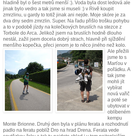
hladině byl o šest metrů menší :). Voda byla dost ledová ale
jinak bylo vedro a tak jsme si museli :) v Rivě koupit
zmrzlinu, u gardy to totiž jinak ani nejde. Moje skóre je za
dva dny sedm zmrzlin. Super. Na řadu přišlo trošku pohybu
a to v podobě jízdy na kolečkových bruslích na stezce z
Torbole do Arca. Jelikož jsem na bruslích hodně dlouho
nestál, zažil jsem docela dobrý strach, hlavně při sjíždění
menšího kopečka, přeci jenom je to něco jiného než kol
o.
Ale přežili
jsme to s
Marťou v
pořádku. A
tak jsme
mohli jít
vybírat
nová vařič
a poté se
ubytovat v
oblíbeném
kempu
Monte Brionne. Druhý den byla v plánu ferata a rozhodnutí
padlo na feratu poblíž Dro na hrad Drena. Ferata vede