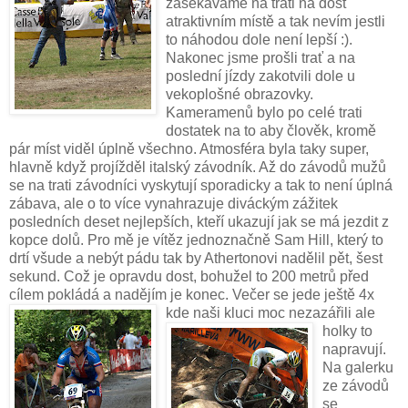
zasekáváme na trati na dost
atraktivním místě a tak nevím jestli
to náhodou dole není lepší :).
Nakonec jsme prošli trať a na
poslední jízdy zakotvili dole u
vekoplošné obrazovky.
Kameramenů bylo po celé trati
dostatek na to aby člověk, kromě
pár míst viděl úplně všechno. Atmosféra byla taky super,
hlavně když projížděl italský závodník. Až do závodů mužů
se na trati závodníci vyskytují sporadicky a tak to není úplná
zábava, ale o to více vynahrazuje diváckým zážitek
posledních deset nejlepších, kteří ukazují jak se má jezdit z
kopce dolů. Pro mě je vítěz jednoznačně Sam Hill, který to
drtí všude a nebýt pádu tak by Athertonovi nadělil pět, šest
sekund. Což je opravdu dost, bohužel to 200 metrů před
cílem pokládá a nadějím je konec. Večer se jede ještě 4x
kde n
aši kluci moc
nezazářili ale
holky to
napravují.
Na galerku
ze závodů
se