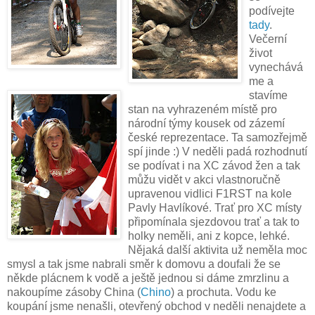
podívejte
tady
.
Večerní
život
vynechává
me a
stavíme
stan na vyhrazeném místě pro
národní týmy kousek od zázemí
české reprezentace. Ta samozřejmě
spí jinde :) V neděli padá rozhodnutí
se podívat i na XC závod žen a tak
můžu vidět v akci vlastnoručně
upravenou vidlici F1RST na kole
Pavly Havlíkové. Trať pro XC místy
připomínala sjezdovou trať a tak to
holky neměli, ani z kopce, lehké.
Nějaká další aktivita už neměla moc
smysl a tak jsme nabrali směr k domovu a doufali že se
někde plácnem k vodě a ještě jednou si dáme zmrzlinu a
nakoupíme zásoby China (
Chino
) a prochuta. Vodu ke
koupání jsme nenašli, otevřený obchod v neděli nenajdete a