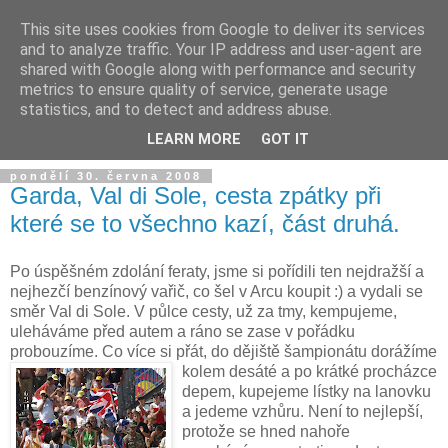
This site uses cookies from Google to deliver its services
and to analyze traffic. Your IP address and user-agent are
shared with Google along with performance and security
metrics to ensure quality of service, generate usage
statistics, and to detect and address abuse.
LEARN MORE
GOT IT
pondělí 30. června 2008
Garda, Val di Sole, cesta zpátky při
které se to všechno kazí, část druhá.
Po úspěšném zdolání feraty, jsme si pořídili ten nejdražší a
nejhezčí benzínový vařič, co šel v Arcu koupit :) a vydali se
směr Val di Sole. V půlce cesty, už za tmy, kempujeme,
uleháváme před autem a ráno se zase v pořádku
probouzíme. Co více si přát, do dějiště šampionátu dorážíme
kolem desáté a p
o krátké procházce
depem, kupejeme lístky na lanovku
a jedeme vzhůru. Není to nejlepší,
protože se hned nahoře