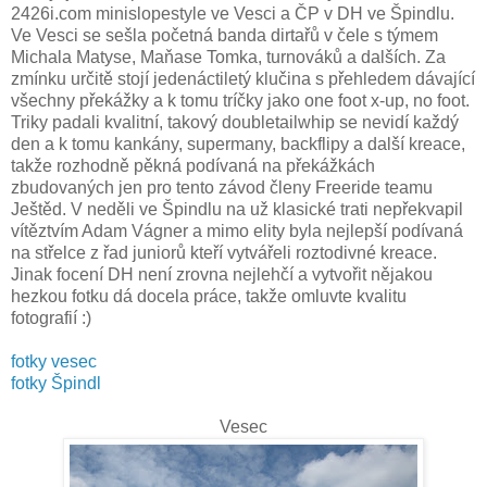
2426i.com minislopestyle ve Vesci a ČP v DH ve Špindlu.
Ve Vesci se sešla početná banda dirtařů v čele s týmem
Michala Matyse, Maňase Tomka, turnováků a dalších. Za
zmínku určitě stojí jedenáctiletý klučina s přehledem dávající
všechny překážky a k tomu tríčky jako one foot x-up, no foot.
Triky padali kvalitní, takový doubletailwhip se nevidí každý
den a k tomu kankány, supermany, backflipy a další kreace,
takže rozhodně pěkná podívaná na překážkách
zbudovaných jen pro tento závod členy Freeride teamu
Ještěd. V neděli ve Špindlu na už klasické trati nepřekvapil
vítěztvím Adam Vágner a mimo elity byla nejlepší podívaná
na střelce z řad juniorů kteří vytvářeli roztodivné kreace.
Jinak focení DH není zrovna nejlehčí a vytvořit nějakou
hezkou fotku dá docela práce, takže omluvte kvalitu
fotografií :)
fotky vesec
fotky Špindl
Vesec