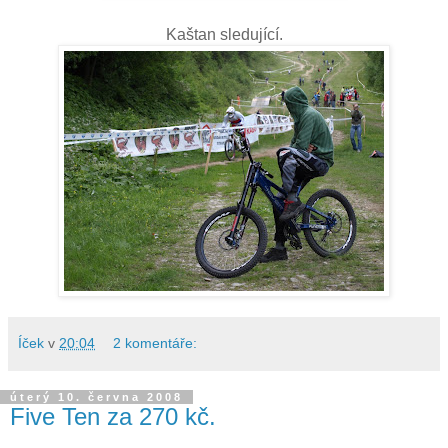
Kaštan sledující.
Íček
v
20:04
2 komentáře:
úterý 10. června 2008
Five Ten za 270 kč.