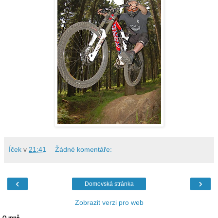
Íček
v
21:41
Žádné komentáře:
‹
›
Domovská stránka
Zobrazit verzi pro web
O mně