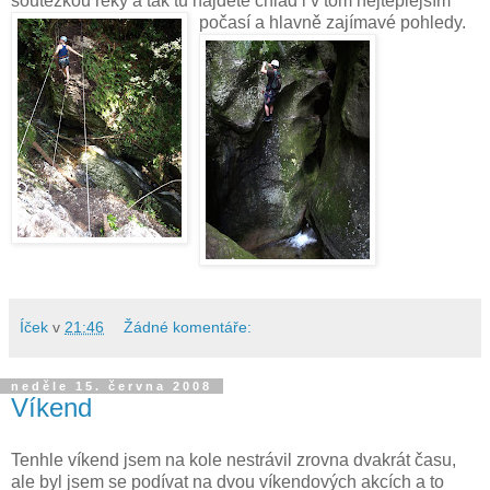
soutězkou řeky a tak tu najdete chlad i v tom nejteplejším
počasí a hlavně zajímavé pohledy.
Íček
v
21:46
Žádné komentáře:
neděle 15. června 2008
Víkend
Tenhle víkend jsem na kole nestrávil zrovna dvakrát času,
ale byl jsem se podívat na dvou víkendových akcích a to