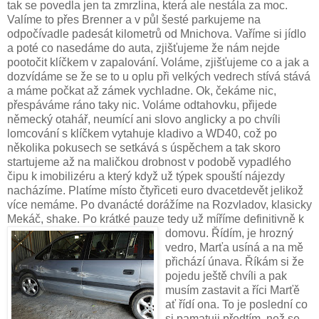
tak se povedla jen ta zmrzlina, která ale nestála za moc.
Valíme to přes Brenner a v půl šesté parkujeme na
odpočívadle padesát kilometrů od Mnichova. Vaříme si jídlo
a poté co nasedáme do auta, zjišťujeme že nám nejde
pootočit klíčkem v zapalování. Voláme, zjišťujeme co a jak a
dozvídáme se že se to u oplu při velkých vedrech stívá stává
a máme počkat až zámek vychladne. Ok, čekáme nic,
přespáváme ráno taky nic. Voláme odtahovku, přijede
německý otahář, neumící ani slovo anglicky a po chvíli
lomcování s klíčkem vytahuje kladivo a WD40, což po
několika pokusech se setkává s úspěchem a tak skoro
startujeme až na maličkou drobnost v podobě vypadlého
čipu k imobilizéru a který když už týpek spouští nájezdy
nacházíme. Platíme místo čtyřiceti euro dvacetdevět jelikož
více nemáme. Po dvanácté dorážíme na Rozvladov, klasicky
Mekáč, shake. Po krátké pauze tedy už míříme definitivně k
domovu.
Řídím, je hrozný
vedro, Marťa usíná a na mě
přichází únava. Říkám si že
pojedu ještě chvíli a pak
musím zastavit a říci Marťě
ať řídí ona. To je poslední co
si pamatuji předtím, než se