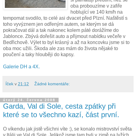
oba probouzíme v zafiře
hoblující ve 140 km/h na
tempomat svodilo, to celé asi dvacet před Plzní. Naštěstí s
toho vyvýznem jen odřeným autem, se kterým se dá
pokračovat dál a tak nakonec kolem páté dorážíme do
Jablonce. Zbývá dořešit auto a přijmout nabídku večeře v
Bedřichově. Výlet to byl krásný a až na koncovku jsme si to
oba moc užili. Škoda ale zas mám do života nějaké to
poučení a taky hlouběji do kapsy.
Galerie DH a 4X.
Íček
v
21:12
Žádné komentáře:
úterý 24. června 2008
Garda, Val di Sole, cesta zpátky při
které se to všechno kazí, část první.
O víkendu jak jistě všichni víte :), se konalo mistrovství světa
v Itálii ve Val di Sole. Jelikož jsme tam byli v zimě na lyžích