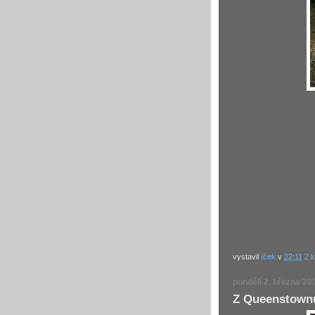
vystavil
íček
v
22:11
2 
pondělí 2. března 20
Z Queenstownu