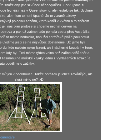
e snažit aby jste si vůbec něco vydělali. Z prvu jsme si
 bude levnější než v Queenstownu, ale nestalo se tak. Bydlíme
íze, ale místo to není špatné. Je to vlastně takový
přebývají po celou sezónu, která končí v květnu a to zběrem
o je i náš plán protože si chceme nechat červen na
ostrova a pak už začne naše pomalá cesta přes Austrálii a
moři to máme nedaleko, bohužel serfařské pláže jsou odtud
 uvidíme jestli se na něj vůbec dostaneme. Už jsme byli
rdu, kde najdete nejen lezení, ale i nádherné koupání v řece,
jsem kdy byl. Teď máme týden volno než začne další sběr a
l Tasmanu na mořské kajaky jednu z vyhlášených atrakcí a
atu podělíme o zážitky.
 mít jen v packhouse. Takže obrázek je lehce zavádějící, ale
sluší mě to ne? :-D
komentáře: