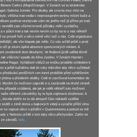
op (Yeti) s evropanama závodícími i na Coronet Peaku, Danny
 Benem Cathro (Mojo/Orange). V ženách se tu tentokráte
l i Sabrina Jonnier. Pro diváky ale zrovna moc míst na
ylo, většina trati vedla v neprostupném terénu místní buše a
 někam podívat nezbývalo vám nic jiného než jít přímo po trati.
 neviděli zato všichni kromě píšťalky měli i vysílačky.
li a v půlce trati a tak nevím nevím co by na to u nás někteří
ndě se prostě řeší o něco méně věcí než u nás. Celá organizace
lštější, ale vše klapalo jak mělo. Co vás určitě ještě o proti
o očí je skoro úplná absence sponzorských reklam. A
em (evidentně dost dlouhým). Ve finálové jízdě udělal těsně
ak vítězství spadlo do klína Justinu. V ženách Harriet i
meline Ragot. Vyhlášení vítězů se trošku protáhlo vzhledem k
lno a ještě každému dali do ruky mikrofon aby něco vyžbleptl.
ylo předávání peněžních cen které proběhlo před vyhléšením
ím jména a předáním obálky. Celé to završoval komentátor do
li. Myslím že možnost zajezdit si a zazávodit na druhé straně
připadá vzdálená, ale jak je vidět někteří tuto možnost
ro naše některé závodníky by to byla zajímavá zkušenost. A
z, docela dobře se tu dá alespoň část nákladů vydělat
 sedět v zimě doma u bajkových videjí a vyražte příští zimu
ám se napsat něco o ježdění v Queenstownu a pokud se mě
 tady v Nelsonu určitě o tom taky něco přichystám. Zatím se
y ze závodů,
tady
.