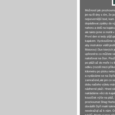
Možností jak prozkoumat
jet na tři dny s tím, že
nejsevernější bod, kam 
dopádlovat zpátky do vý
nahoru a dolů na kajaku
ale takto jsme si mohli 
První den si tedy půjču
kajakem. Vyzkoušíme si 
aby instruktor viděl je
Motorový člun kterých j
upřesnil to co můžete vi
naloďovat na člun. Použ
po pláži až do moře i s 
odlivu (rozdíl mezi příli
kilometru po písku nebo
a vydáváme se na čtyřic
zamračené,ale jen co s
dobu našeho výletu mám
nádherné plaži. Hned sk
nakládáme věci do kaja
kousíček výše na pláž,
prozkoumat Shag Harbour.
dovádět čtyři malé tule
neodvažují až k nám. Od