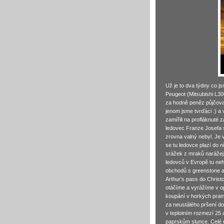
Už je to dva týdny co j
Peugeot (Mitsubishi L30
za hodně peněz půjčovat
jenom jsme tvrďáci :) a
zamířili na profláknuté
ledovec Franze Josefa 
zrovna valný nebyl. Je v
se tu ledovce plazí do
srážek z mraků narážejí
ledovců v Evropě tu neh
obchodů s greenstone a
Arthur's pass do Chris
otáčíme a vyrážíme v o
koupání v horkých prame
za neustálého pršení d
v teplotním rozmezí 25 
paprskům slunce. Celé m