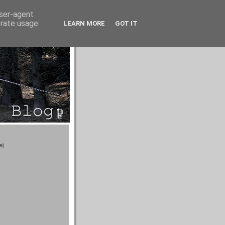
user-agent
erate usage
LEARN MORE
GOT IT
ej