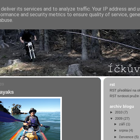
deliver its services and to analyze traffic. Your IP address and 
formance and security metrics to ensure quality of service, gen
abuse.
009
rst
RST předělání na ol
ayaks
RST tvrdosti pružin
archiv blogu
►
2010
(7)
▼
2009
(27)
►
září
(1)
►
srpna
(4)
►
července
(5)