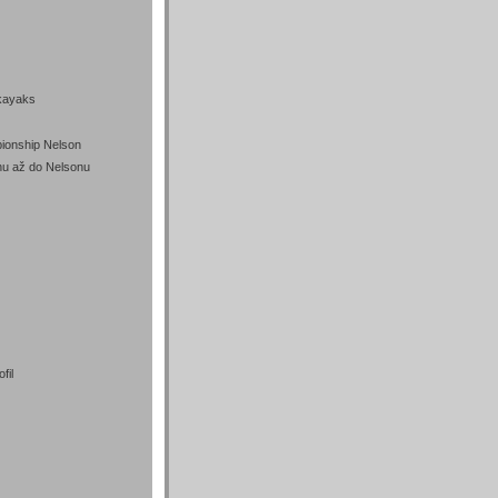
kayaks
onship Nelson
u až do Nelsonu
fil