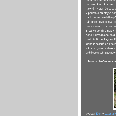
přepravek a tak se musít
naivně mysleli, že to tu
v podstatě za stejné pen
backpacker, ale lidi tu 
národního ovoce kiwi. T
procestování severního 
Thajsko domů. Jinak k 
poněkud vzdálené, takže
dvakrát lézt v Paynes Fo
jedno z nejlepších kde 
tak se chystáme do Abe
určitě se s vámi po návr
Takový obleček musíte
vystavil
íček
v
01:25
2 