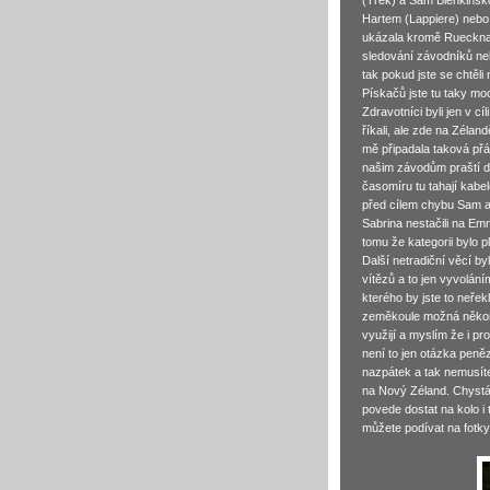
(Trek) a Sam Blenkinsk
Hartem (Lappiere) nebo
ukázala kromě Ruecknage
sledování závodníků neb
tak pokud jste se chtěli
Pískačů jste tu taky moc
Zdravotníci byli jen v cí
říkali, ale zde na Zéla
mě připadala taková přáte
našim závodům praští d
časomíru tu tahají kabel
před cílem chybu Sam a t
Sabrina nestačili na Em
tomu že kategorii bylo p
Další netradiční věcí b
vítězů a to jen vyvolán
kterého by jste to neřek
zeměkoule možná někomu 
využijí a myslím že i p
není to jen otázka peně
nazpátek a tak nemusíte
na Nový Zéland. Chyst
povede dostat na kolo i
můžete podívat na fotk