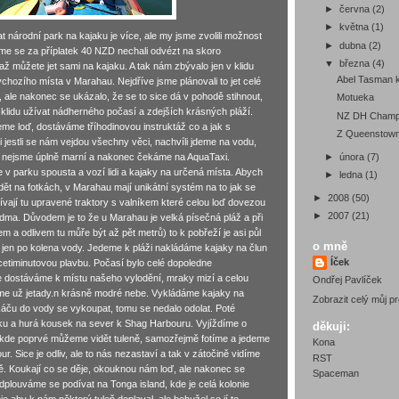
►
června
(2)
►
května
(1)
 národní park na kajaku je více, ale my jsme zvolili možnost
►
dubna
(2)
 jsme se za příplatek 40 NZD nechali odvézt na skoro
▼
března
(4)
až můžete jet sami na kajaku. A tak nám zbývalo jen v klidu
Abel Tasman 
chozího místa v Marahau. Nejdříve jsme plánovali to jet celé
, ale nakonec se ukázalo, že se to sice dá v pohodě stihnout,
Motueka
v klidu užívat nádherného počasí a zdejších krásných pláží.
NZ DH Champi
jeme loď, dostáváme tříhodinovou instruktáž co a jak s
Z Queenstown
jestli se nám vejdou všechny věci, nachvíli jdeme na vodu,
►
února
(7)
stli nejsme úplně marní a nakonec čekáme na AquaTaxi.
e v parku spousta a vozí lidi a kajaky na určená místa. Abych
►
ledna
(1)
dět na fotkách, v Marahau mají unikátní systém na to jak se
►
2008
(50)
ívají tu upravené traktory s valníkem které celou loď dovezou
►
2007
(21)
lidma. Důvodem je to že u Marahau je velká písečná pláž a při
vem a odlivem tu můře být až pět metrů) to k pobřeží je asi půl
o mně
 jen po kolena vody. Jedeme k pláži nakládáme kajaky na člun
Íček
etiminutovou plavbu. Počasí bylo celé dopoledne
e dostáváme k místu našeho vylodění, mraky mizí a celou
Ondřej Pavlíček
e už jetady.n krásně modré nebe. Vykládáme kajaky na
Zobrazit celý můj pro
áču do vody se vykoupat, tomu se nedalo odolat. Poté
ku a hurá kousek na sever k Shag Harbouru. Vyjíždíme o
děkuji:
 kde poprvé můžeme vidět tuleně, samozřejmě fotíme a jedeme
Kona
 Sice je odliv, ale to nás nezastaví a tak v zátočině vidíme
RST
ně. Koukají co se děje, okouknou nám loď, ale nakonec se
Spaceman
plouváme se podívat na Tonga island, kde je celá kolonie