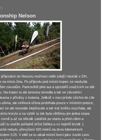
09
onship Nelson
a příjezdem do Nesonu možnost vidět zdejší mistrák v DH,
se na místo činu. Po příjezdu pod místní kopec se naskytla
im závodům. Parkoviště plné aut a sjezdařů snažících se dát
ou. Na kopec tu ale lanovka nevedla a tak se závodníci
kama s přívěsy s kolama. Jelikož v noci pršelo všichni do cíle
za ušima, ale veškerá očista probíhala pouze v místním potoce,
í se ale neustále zlepšovalo a tak trať trošku osychala, ale
kému korytu a na výběr tu tak byla většinou jen jedna stopa.
o rovně a až na několik zatáček po startu a před cílem a
ží tu stačilo pořádně držet řidítka a co nejmíň brzdit :).
uché nebylo, převýšení 420 metrů na dvou kilometrech
 kolem 3:25. V elitě se tu utkali místní borci jako Justin Leov