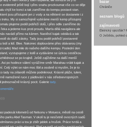
je aby k nám některý tuleň doplaval, ale bohužel se jí to
bazar
se evidentně ještě bojí i přes snahu prozkoumat vše co se děje
Chrániče
lu chýlí ke konci a tak zamíříme do kempu postavit stan.
které jsou přístupné jen z vody a na některé se dostanete i z
seznam blogů
o treku. My si samozřejmě vybíráme menší kemp přístupný
omalu plujeme podél pobřeží dolů, i přes odliv zamíříme do
zajímavosti
 řeka a jedeme kus proti proudu. Marťa dělá navigátora ale
Eletrický sjezďák? 
nás navádí přímo na kámen. Nastěstí kajak odolává a tak
O Ještědu, pohled o
stě do další zátoky. Tady jsou podél pobřeží postavené
ou lodí a lidí. Blee. Nakonec doplouváme přes obávanou (my
 zrcadlo) Mad mile do našeho dalšího kempu. Poslední den
land, vystupujeme z lodě a vydáváme se úzkou cestičkou
hlédnout se po krajině. Ještě zajíždíme na další menší
. Asi po hodince válení vyrážíme směr Marahau vrátit kajak a
í. Celý výlet se nám moc líbil a osobně si myslím, že je to
 co tady na zélandě můžete podniknout. Krásné pláže, tuleni,
írně namožené ruce z pádlování v nás středoevropských
 jednoznačně krásný pocit. Galerie
tady.
komentáře:
009
asi padesát kilometrů od Nelsonu v Motuece, městě na cestě
ího parku Abel Tasman. V okolí tu je nesčetně ovocných sadů
u odmítanou práci a tou je zběr jablek a hrušek. Práce tvrdá a
rychlí tak i málo placená. Platí se totiž od počtu nasbíraných