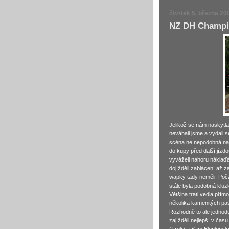
čtvrtek 5. března 20
NZ DH Champi
Jelikož se nám naskytl
neváhali jsme a vydali 
scéna ne nepodobná naš
do kupy před další jízd
vyváželi nahoru náklaďá
dojížděli zablácení až 
wapky tady neměli. Počas
stále byla podobná kluz
Většina trati vedla přím
několika kamenitých pasá
Rozhodně to ale jednod
zajížděli nejlepší v času