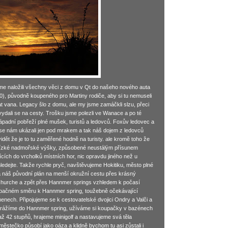
sme naložili všechny věci z domu v Qt do našeho nového auta
0), původně koupeného pro Martiny rodiče, aby si tu nemuseli
 vana. Legacy šlo z domu, ale my jsme zamáčkli slzu, přeci
 vydali se na cesty. Trošku jsme polezli ve Wanace a po té
 západní pobřeží plné mušek, turistů a ledovců. Foxův ledovec a
se nám ukázali jen pod mrakem a tak náš dojem z ledovců
idět že je to tu zaměřené hodně na turisty. ale kromě toho že
 nízké nadmořské výšky, způsobené neustálým přísunem
cích do vrcholků místních hor, nic opravdu jiného než u
ledejte. Takže rychle pryč, navštěvujeme Hokitiku, město plné
 náš původní plán na menší okružní cestu přes krásný
tchurche a zpět přes Hannmer springs vzhledem k počasí
pačném směru k Hannmer spring, toužebně očekávající
nech. Připojujeme se k cestovatelské dvojici Ondry a Valči a
orážíme do Hannmer spring, užíváme si koupačky v bazénech
až 42 stupňů, hrajeme minigolf a nastavujeme svá těla
ěstečko působí jako oáza a klidně bychom tu asi zůstali i