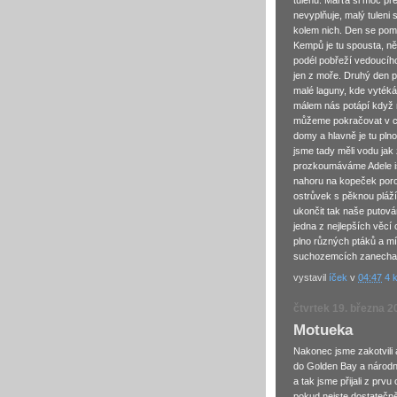
tuleňů. Marťa si moc pře
nevyplňuje, malý tuleni 
kolem nich. Den se poma
Kempů je tu spousta, ně
podél pobřeží vedoucíh
jen z moře. Druhý den p
malé laguny, kde vytéká
málem nás potápí když 
můžeme pokračovat v ce
domy a hlavně je tu pln
jsme tady měli vodu jak
prozkoumáváme Adele is
nahoru na kopeček poroz
ostrůvek s pěknou pláží
ukončit tak naše putován
jedna z nejlepších věcí
plno různých ptáků a m
suchozemcích zanechali
vystavil
íček
v
04:47
4 
čtvrtek 19. března 2
Motueka
Nakonec jsme zakotvili 
do Golden Bay a národn
a tak jsme přijali z prv
pokud nejste dostatečně 