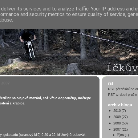
deliver its services and to analyze traffic. Your IP address and 
formance and security metrics to ensure quality of service, gen
abuse.
e 2007
rst
RST předělání na ol
RST tvrdosti pružin
ředělat na olejové mazání, což vřele doporučuji, udělejte
alení z krabice.
archiv blogu
►
2010
(7)
►
2009
(27)
►
2008
(50)
▼
2007
(21)
, gola sadu (stranový klíč) č.20 a 22, křížový šroubovák,
►
října
(1)