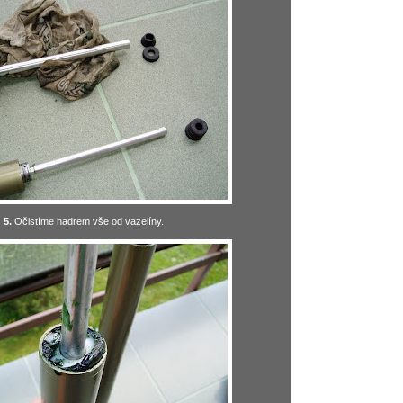
5.
Očistíme hadrem vše od vazelíny.