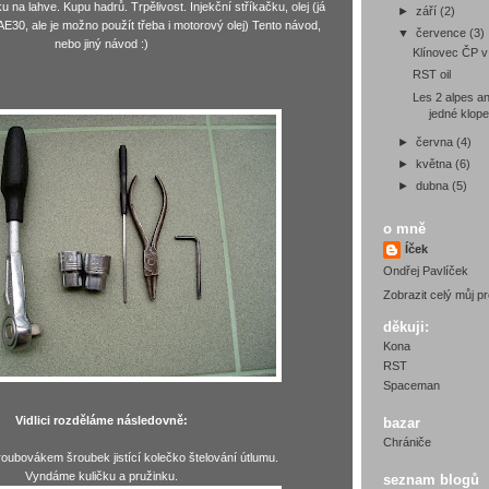
u na lahve. Kupu hadrů. Trpělivost. Injekční stříkačku, olej (já
►
září
(2)
AE30, ale je možno použít třeba i motorový olej) Tento návod,
▼
července
(3)
nebo jiný návod :)
Klínovec ČP 
RST oil
Les 2 alpes an
jedné klop
►
června
(4)
►
května
(6)
►
dubna
(5)
o mně
Íček
Ondřej Pavlíček
Zobrazit celý můj pro
děkuji:
Kona
RST
Spaceman
Vidlici rozděláme následovně:
bazar
Chrániče
oubovákem šroubek jistící kolečko štelování útlumu.
Vyndáme kuličku a pružinku.
seznam blogů