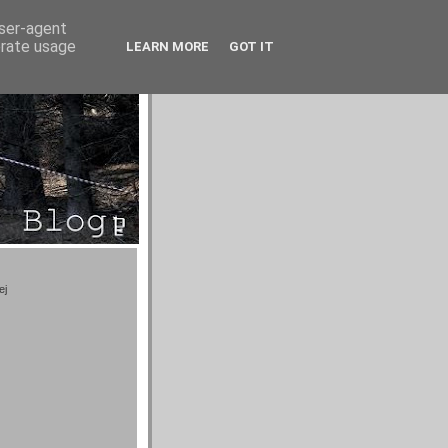
user-agent
erate usage
LEARN MORE
GOT IT
ej