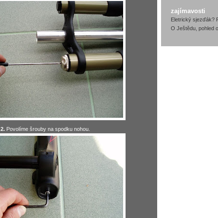
zajímavosti
Eletrický sjezďák? 
O Ještědu, pohled o
2.
Povolíme šrouby na spodku nohou.