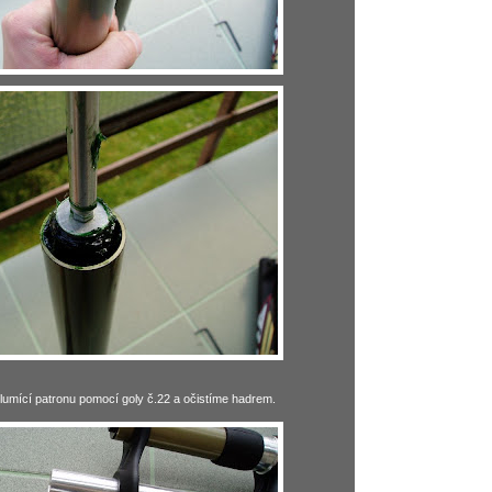
umící patronu pomocí goly č.22 a očistíme hadrem.