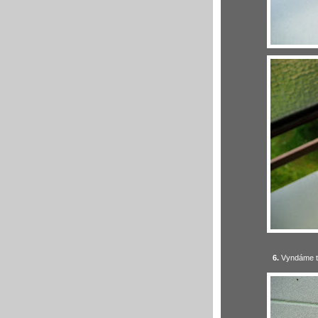
6.
Vyndáme tl