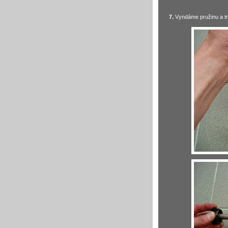
7.
Vyndáme pružinu a trn