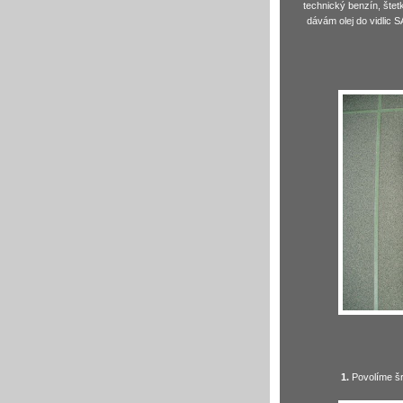
technický benzín, štetk
dávám olej do vidlic S
1.
Povolíme šr