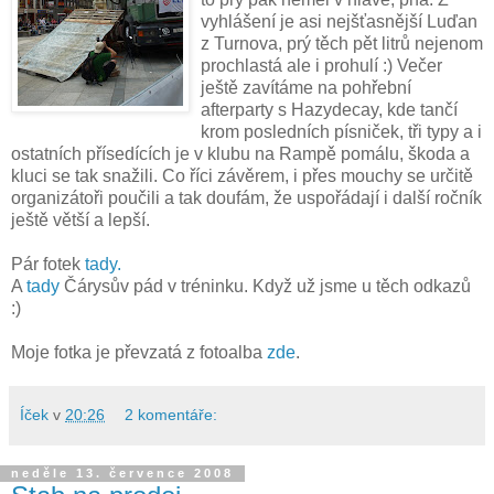
vyhlášení je asi nejšťasnější Luďan
z Turnova, prý těch pět litrů nejenom
prochlastá ale i prohulí :) Večer
ještě zavítáme na pohřební
afterparty s Hazydecay, kde tančí
krom posledních písniček, tři typy a i
ostatních přísedících je v klubu na Rampě pomálu, škoda a
kluci se tak snažili. Co říci závěrem, i přes mouchy se určitě
organizátoři poučili a tak doufám, že uspořádají i další ročník
ještě větší a lepší.
Pár fotek
tady.
A
tady
Čárysův pád v tréninku. Když už jsme u těch odkazů
:)
Moje fotka je převzatá z fotoalba
zde
.
Íček
v
20:26
2 komentáře:
neděle 13. července 2008