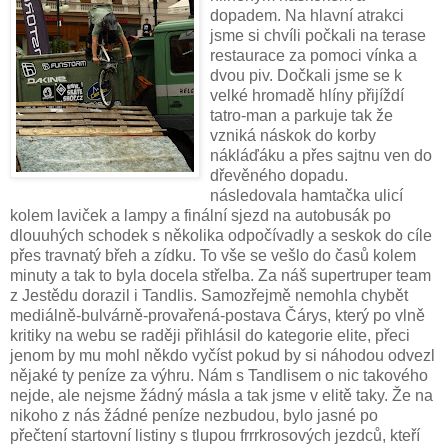
dopadem. Na hlavní atrakci
jsme si chvíli počkali na terase
restaurace za pomoci vínka a
dvou piv. Dočkali jsme se k
velké hromadě hlíny přijíždí
tatro-man a parkuje tak že
vzniká náskok do korby
nákláďáku a přes sajtnu ven do
dřevěného dopadu.
následovala hamtačka ulicí
kolem laviček a lampy a finální sjezd na autobusák po
dlouuhých schodek s několika odpočívadly a seskok do cíle
přes travnatý břeh a zídku. To vše se vešlo do časů kolem
minuty a tak to byla docela střelba. Za náš supertruper team
z Jestědu dorazil i Tandlis. Samozřejmě nemohla chybět
mediálně-bulvárně-provařená-postava Čárys, který po vlně
kritiky na webu se raději přihlásil do kategorie elite, přeci
jenom by mu mohl někdo vyčíst pokud by si náhodou odvezl
nějaké ty peníze za výhru. Nám s Tandlisem o nic takového
nejde, ale nejsme žádný másla a tak jsme v elitě taky. Že na
nikoho z nás žádné peníze nezbudou, bylo jasné po
přečtení startovní listiny s tlupou frrrkrosových jezdců, kteří