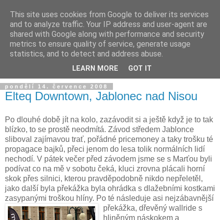
This site uses cookies from Google to deliver its services
and to analyze traffic. Your IP address and user-agent are
shared with Google along with performance and security
metrics to ensure quality of service, generate usage
statistics, and to detect and address abuse.
LEARN MORE
GOT IT
pondělí 14. července 2008
Elteq Downtown, Jablonec nad Nisou
Po dlouhé době jít na kolo, zazávodit si a ještě když je to tak
blízko, to se prostě neodmítá. Závod středem Jablonce
sliboval zajímavou trať, pořádné pricemoney a taky trošku té
propagace bajků, přeci jenom do lesa tolik normálních lidí
nechodí. V pátek večer před závodem jsme se s Marťou byli
podívat co na mě v sobotu čeká, kluci zrovna plácali horní
skok přes silnici, kterou pravděpodobně nikdo nepřeletěl,
jako další byla překážka byla ohrádka s dlažebními kostkami
zasypanými troškou hlíny. Po té následuje asi nejzábavnější
překážka, dřevěný wa
llride s
hliněným náskokem a