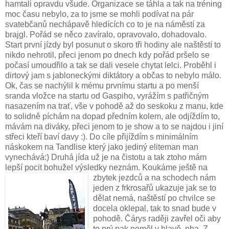
hamtali opravdu všude. Organizace se táhla a tak na tréning
moc času nebylo, za to jsme se mohli podívat na pár
svatebčanů nechápavě hledících co to je na náměstí za
brajgl. Pořád se něco zavíralo, opravovalo, dohadovalo.
Start první jízdy byl posunut o skoro tři hodiny ale naštěstí to
nikdo nehrotil, přeci jenom po dnech kdy pořád pršelo se
počasí umoudřilo a tak se dali vesele chytat lelci. Proběhl i
dirtový jam s jabloneckými diktátory a občas to nebylo málo.
Ok, čas se nachýlil k mému prvnímu startu a po menší
sranda vložce na startu od Gaspiho, vyrážím s patřičným
nasazením na trať, vše v pohodě až do seskoku z manu, kde
to solidně píchám na dopad předním kolem, ale odjíždím to,
mávám na diváky, přeci jenom to je show a to se najdou i jiní
střeci kteří baví davy :). Do cíle přijíždím s minimálním
náskokem na Tandlise který jako jediný eliteman man
vynechává:) Druhá jída už je na čistotu a tak ztoho mám
lepší pocit bohužel výsledky neznám. Koukáme ještě na
zbytek jezdců
a na schodech nám
jeden z frkrosařů ukazuje jak se to
dělat nemá, naštěstí po chvilce se
docela oklepal, tak to snad bude v
pohodě. Čárys raději zavřel oči aby
to prý pak neměl v hlavě, pha. Z