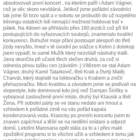
absolovovali první koncert , na kterém pařil i Adam Vágner,
což je věc skoro nevídáná. Jelikož jsme pořádní závodníci
tak jsme šli brzo spát a v sobotu se probudili do už rozjetého
tréningu ostatních lidí nemající možnost hoblovat trať v
pátek. Na 4down se přihlásilo přes 160 jezdců což při 64
postupujících do vyřazovacích soubojů, znamenalo kvalitní
konkurenci. Bohužel moje přání postoupit alespoň do třetí
jízdy nevyšlo, hned v té úvodní po srážce s Kelim z dolekop
jsem vypadl, to samé Mužík který nezvládl nástrahy tratě.
Jana skončila při učasti třech slečen druhá, za což si
odnesla plnou tašku cen (závidím :) Vítězem se stal Adam
Vágner, druhý Kamil Tatarkovič, třetí Krab a čtvrtý Matěj
Charvát, který doplatil na loktovačku s Krabem a zničil
přehazovačku. Mezi kvaldou a závodem jsme se podívali na
slopestyle, kde dominoval kdo jiný než Damjan Širišky a
vybojoval zaslouženě první místo, druhý byl Klausik a třetí
Žena. Při sobotní párty se ve stanu nedalo ani hnout a
vzhledem k pořádné zimě na vás pořád kapala
kondenzovaná voda. Klasicky po prvním koncertu jsem to
znaven zapíchnul a těšil se na nedělní snídani a odjezd
domů. Letošní Marosana opět stála za to a i přes malé
zpoždění programu si to všichni užili a vzhledem k tomu jak