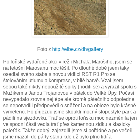
Foto z
http://elbe.cz/dh/gallery
Po loňské vydařené akci v režii Michala Marošiho, jsem se
na letošní Marosanu moc těšil. Po dlouhé době jsem taky
osedlal svého staba s novou vidlicí RST R1 Pro se
štelováním útlumu a komprese, v bílé barvě. Vzal jsem
sebou také nikdy nepoužité spiky (hodili se) a vyrazil spolu s
Mužíkem a Janou Trojanovou v pátek do Velké Úpy. Počasí
nevypadalo zrovna nejlépe ale kromě pátečního odpoledne
se nepotvrdili předpovědi o sněžení a na obloze bylo krásně
vymeteno. Po přijezdu jsme skoukli mocný slopestyle park a
pádili na sjezdovku. Trať se oproti loňsku moc nezměnila jen
ve spodní části vedla trať přes kamennou zídku a klasický
paleťák. Takže dobrý, zajezdili jsme si pořádně a po večeři
jsme mazali do párty stanu kde už bylo plno lidí a