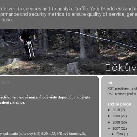
deliver its services and to analyze traffic. Your IP address and 
formance and security metrics to ensure quality of service, gen
abuse.
e 2007
rst
RST předělání na ol
RST tvrdosti pružin
ředělat na olejové mazání, což vřele doporučuji, udělejte
alení z krabice.
archiv blogu
►
2010
(7)
►
2009
(27)
►
2008
(50)
▼
2007
(21)
, gola sadu (stranový klíč) č.20 a 22, křížový šroubovák,
►
října
(1)