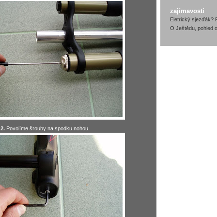
zajímavosti
Eletrický sjezďák? 
O Ještědu, pohled o
2.
Povolíme šrouby na spodku nohou.