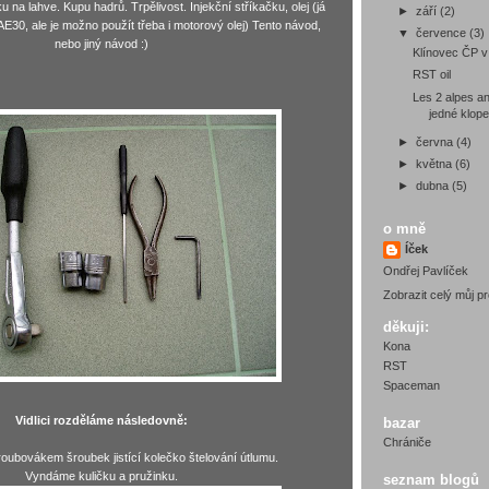
u na lahve. Kupu hadrů. Trpělivost. Injekční stříkačku, olej (já
►
září
(2)
AE30, ale je možno použít třeba i motorový olej) Tento návod,
▼
července
(3)
nebo jiný návod :)
Klínovec ČP 
RST oil
Les 2 alpes an
jedné klop
►
června
(4)
►
května
(6)
►
dubna
(5)
o mně
Íček
Ondřej Pavlíček
Zobrazit celý můj pro
děkuji:
Kona
RST
Spaceman
Vidlici rozděláme následovně:
bazar
Chrániče
oubovákem šroubek jistící kolečko štelování útlumu.
Vyndáme kuličku a pružinku.
seznam blogů