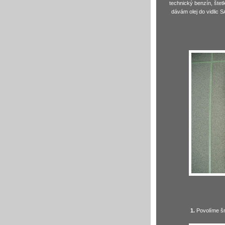
technický benzín, štetk
dávám olej do vidlic S
1.
Povolíme šr