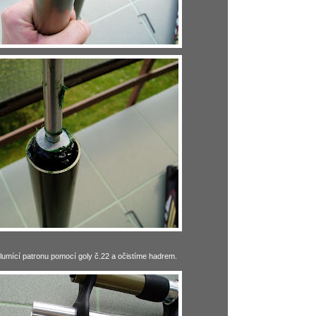
umící patronu pomocí goly č.22 a očistíme hadrem.