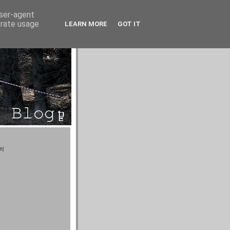
user-agent
erate usage
LEARN MORE
GOT IT
ej