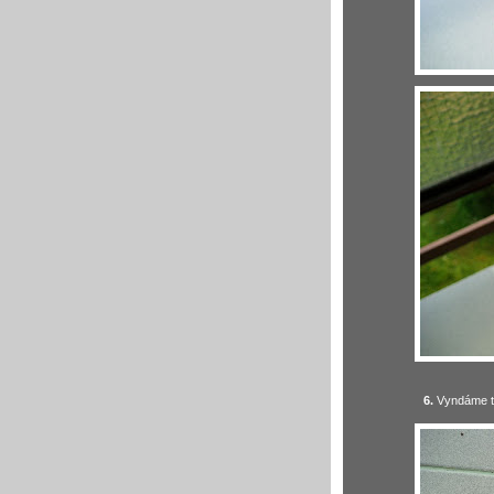
6.
Vyndáme tl