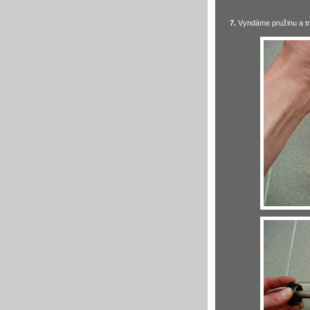
7.
Vyndáme pružinu a trn