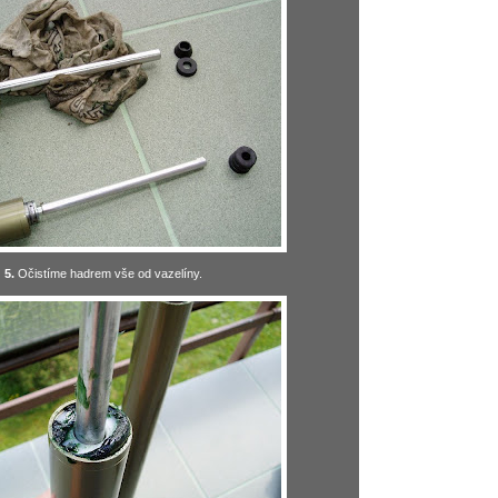
5.
Očistíme hadrem vše od vazelíny.