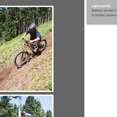
zajímavosti
Eletrický sjezďák? 
O Ještědu, pohled o