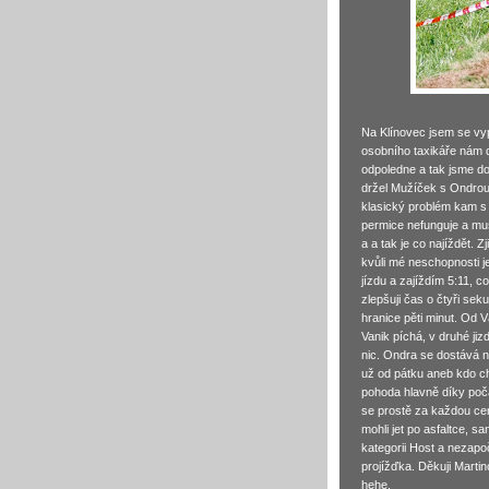
Na Klínovec jsem se vypr
osobního taxikáře nám d
odpoledne a tak jsme do
držel Mužíček s Ondrou 
klasický problém kam s 
permice nefunguje a musí
a a tak je co najíždět. Z
kvůli mé neschopnosti j
jízdu a zajíždím 5:11, c
zlepšuji čas o čtyři se
hranice pěti minut. Od 
Vanik píchá, v druhé jiz
nic. Ondra se dostává n
už od pátku aneb kdo chc
pohoda hlavně díky počas
se prostě za každou cen
mohli jet po asfaltce, sa
kategorii Host a nezapo
projížďka. Děkuji Martin
hehe.