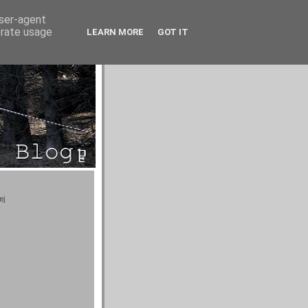
user-agent
erate usage
LEARN MORE
GOT IT
ej