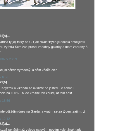
(a)...
tina ty jeji fotky na CD jak rikala?Bych je docela chtel jestli
ou vyfotila.Sem zas prosel vsechny galerky a mam zasrany 3
D
2007 v 23:59
.
tli jsi někde vyfocený, a dám vědět, ok?
v 6:56
(a)...
. Kdyztak o vikendu se uvidime na jestedu, v sobotu
ele na 100% - bude krasne tak koukej at tam ses!
v 18:56
.
ůjde odjíždím dnes na Gardu, a vrátím se za týden, zatím.. :)
v 12:12
(a)...
et...už se těším až vyjedu na svým novým kole...jinak tady