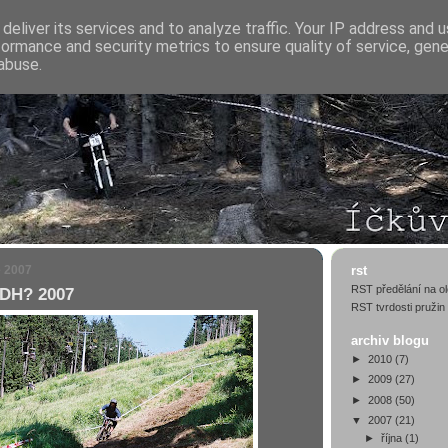
deliver its services and to analyze traffic. Your IP address and 
formance and security metrics to ensure quality of service, gen
abuse.
e 2007
rst
RST předělání na ol
 DH? 2007
RST tvrdosti pružin
archiv blogu
►
2010
(7)
►
2009
(27)
►
2008
(50)
▼
2007
(21)
►
října
(1)