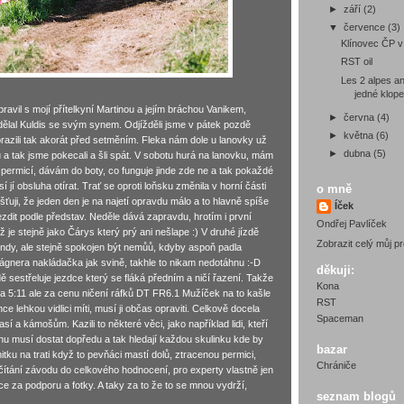
►
září
(2)
▼
července
(3)
Klínovec ČP 
RST oil
Les 2 alpes an
jedné klop
avil s mojí přítelkyní Martinou a jejím bráchou Vanikem,
►
června
(4)
ělal Kuldis se svým synem. Odjížděli jsme v pátek pozdě
►
května
(6)
razili tak akorát před setměním. Fleka nám dole u lanovky už
►
dubna
(5)
a tak jsme pokecali a šli spát. V sobotu hurá na lanovku, mám
permicí, dávám do boty, co funguje jinde zde ne a tak pokaždé
 jí obsluha otírat. Trať se oproti loňsku změnila v horní části
o mně
jišťuji, že jeden den je na najetí opravdu málo a to hlavně spíše
Íček
ezdit podle představ. Neděle dává zapravdu, hrotím i první
Ondřej Pavlíček
ož je stejně jako Čárys který prý ani nešlape :) V druhé jízdě
Zobrazit celý můj pro
kundy, ale stejně spokojen být nemůů, kdyby aspoň padla
Vágnera nakládačka jak svině, takhle to nikam nedotáhnu :-D
děkuji:
dě sestřeluje jezdce který se fláká předním a ničí řazení. Takže
Kona
a 5:11 ale za cenu ničení ráfků DT FR6.1 Mužíček na to kašle
RST
e lehkou vidlici míti, musí ji občas opraviti. Celkově docela
Spaceman
í a kámošům. Kazili to některé věci, jako například lidi, kteří
u musí dostat dopředu a tak hledají každou skulinku kde by
bazar
nitku na trati když to pevňáci mastí dolů, ztracenou permici,
Chrániče
čítání závodu do celkového hodnocení, pro experty vlastně jen
ce za podporu a fotky. A taky za to že to se mnou vydrží,
seznam blogů