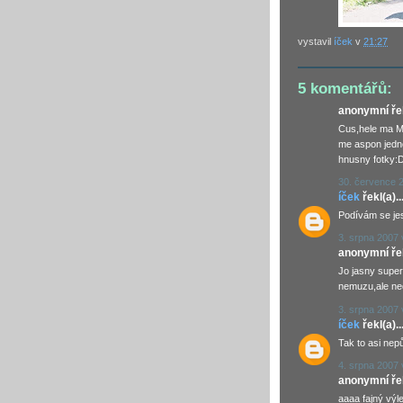
vystavil
íček
v
21:27
5 komentářů:
anonymní řekl
Cus,hele ma Mar
me aspon jedn
hnusny fotky:
30. července 
íček
řekl(a)..
Podívám se jes
3. srpna 2007 
anonymní řekl
Jo jasny super
nemuzu,ale ned
3. srpna 2007 
íček
řekl(a)..
Tak to asi nep
4. srpna 2007 
anonymní řekl
aaaa fajný výl