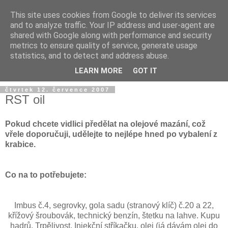
This site uses cookies from Google to deliver its services
and to analyze traffic. Your IP address and user-agent are
shared with Google along with performance and security
metrics to ensure quality of service, generate usage
statistics, and to detect and address abuse.
LEARN MORE
GOT IT
čtvrtek 12. července 2007
RST oil
Pokud chcete vidlici předělat na olejové mazání, což
vřele doporučuji, udělejte to nejlépe hned po vybalení z
krabice.
Co na to potřebujete:
Imbus č.4, segrovky, gola sadu (stranový klíč) č.20 a 22,
křížový šroubovák, technický benzín, štetku na lahve. Kupu
hadrů. Trpělivost. Injekční stříkačku, olej (já dávám olej do