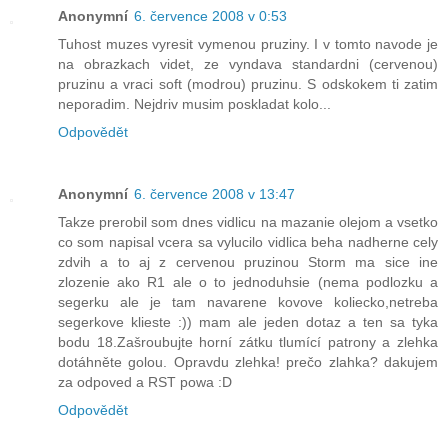
Anonymní
6. července 2008 v 0:53
Tuhost muzes vyresit vymenou pruziny. I v tomto navode je
na obrazkach videt, ze vyndava standardni (cervenou)
pruzinu a vraci soft (modrou) pruzinu. S odskokem ti zatim
neporadim. Nejdriv musim poskladat kolo...
Odpovědět
Anonymní
6. července 2008 v 13:47
Takze prerobil som dnes vidlicu na mazanie olejom a vsetko
co som napisal vcera sa vylucilo vidlica beha nadherne cely
zdvih a to aj z cervenou pruzinou Storm ma sice ine
zlozenie ako R1 ale o to jednoduhsie (nema podlozku a
segerku ale je tam navarene kovove koliecko,netreba
segerkove klieste :)) mam ale jeden dotaz a ten sa tyka
bodu 18.Zašroubujte horní zátku tlumící patrony a zlehka
dotáhněte golou. Opravdu zlehka! prečo zlahka? dakujem
za odpoved a RST powa :D
Odpovědět