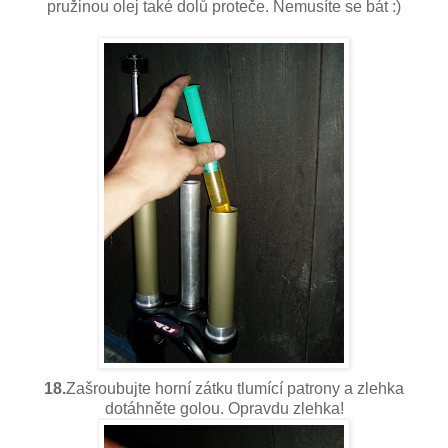
pružinou olej také dolů proteče. Nemusíte se bát :)
18.
Zašroubujte horní zátku tlumící patrony a zlehka
dotáhněte golou. Opravdu zlehka!