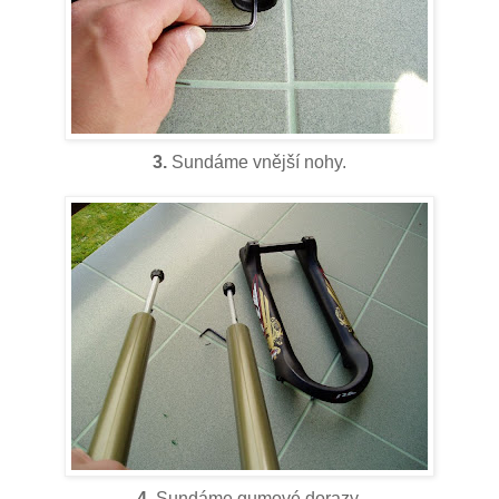
3.
Sundáme vnější nohy.
4.
Sundáme gumové dorazy.