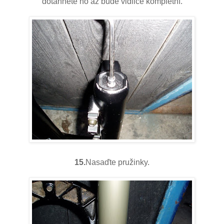
dotáhnete ho až bude vidlice kompletní.
15.
Nasaďte pružinky.