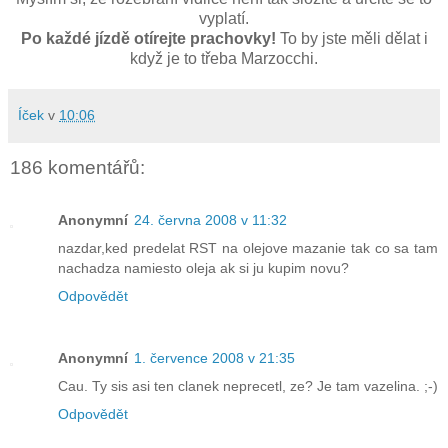
vyplatí.
Po každé jízdě otírejte prachovky!
To by jste měli dělat i
když je to třeba Marzocchi.
Íček
v
10:06
186 komentářů:
Anonymní
24. června 2008 v 11:32
nazdar,ked predelat RST na olejove mazanie tak co sa tam
nachadza namiesto oleja ak si ju kupim novu?
Odpovědět
Anonymní
1. července 2008 v 21:35
Cau. Ty sis asi ten clanek neprecetl, ze? Je tam vazelina. ;-)
Odpovědět