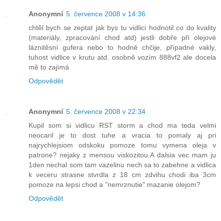
Anonymní
5. července 2008 v 14:36
chtěl bych se zeptat jak bys tu vidlici hodnotil co do kvality
(materiály, zpracování chod atd) jestli dobře při olejové
láznitěsní gufera nebo to hodně chčije, případné vakly,
tuhost vidlice v krutu atd. osobně vozím 888vf2 ale docela
mě to zajímá
Odpovědět
Anonymní
5. července 2008 v 22:34
Kupil som si vidlicu RST storm a chod ma teda velmi
neocaril je to dost tuhe a vracia to pomaly aj pri
najrychlejsiom odskoku pomoze tomu vymena oleja v
patrone? nejaky z mensou viskozitou.A dalsia vec mam ju
1den nechal som tam vazelinu nech sa to zabehne a vidlica
k veceru strasne stvrdla z 18 cm zdvihu chodi iba 3cm
pomoze na lepsi chod a "nemrznutie" mazanie olejom?
Odpovědět