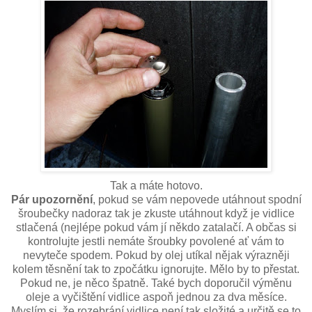
Tak a máte hotovo.
Pár upozornění
, pokud se vám nepovede utáhnout spodní
šroubečky nadoraz tak je zkuste utáhnout když je vidlice
stlačená (nejlépe pokud vám jí někdo zatalačí. A občas si
kontrolujte jestli nemáte šroubky povolené ať vám to
nevyteče spodem. Pokud by olej utíkal nějak výrazněji
kolem těsnění tak to zpočátku ignorujte. Mělo by to přestat.
Pokud ne, je něco špatně. Také bych doporučil výměnu
oleje a vyčištění vidlice aspoň jednou za dva měsíce.
Myslím si, že rozebrání vidlice není tak složité a určitě se to