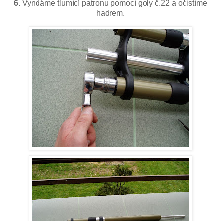
6.
Vyndáme tlumící patronu pomocí goly č.22 a očistíme
hadrem.