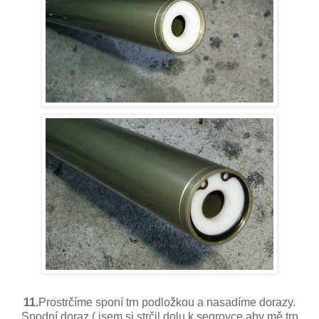
11.
Prostrčíme sponí trn podložkou a nasadíme dorazy.
Spodní doraz ( jsem si strčil dolu k segrovce aby mě trn