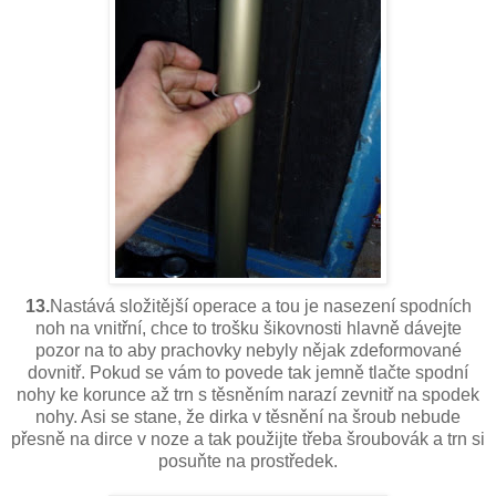
13.
Nastává složitější operace a tou je nasezení spodních
noh na vnitřní, chce to trošku šikovnosti hlavně dávejte
pozor na to aby prachovky nebyly nějak zdeformované
dovnitř. Pokud se vám to povede tak jemně tlačte spodní
nohy ke korunce až trn s těsněním narazí zevnitř na spodek
nohy. Asi se stane, že dirka v těsnění na šroub nebude
přesně na dirce v noze a tak použijte třeba šroubovák a trn si
posuňte na prostředek.