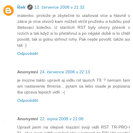
Íček
12. července 2008 v 21:32
matenko: protože je zbytečné to utahovat více a hlavně v
zátce je více otvorů kam můžeš strčit pružinku a kuličku pod
štelovací kolečko. U starších RST byly otvory přesně v
rozích a tak když si to přetáhnul a po nějaké době si to chtěl
povolit, tak si golou strhnul rohy. Pak nejde povolit, takže asi
tak :)
Odpovědět
Anonymní
24. července 2008 v 22:13
je mozne takto upravit aj vidlu rst launch T8 ? nemam tam
ani nastavenie tlmenia... pytam sa lebo vsade je popisana
iba uprava lepsich vidli :-(
Odpovědět
Anonymní
22. srpna 2008 v 21:08
Upravil jsem na olejové mazání svoji vidli RST TR-PRO-I
SL, plus jsem ještě vyměnil olej v patroně za 5W (do spodní