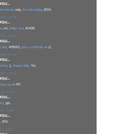
(a)...
tromectol
, edq,
for sale priligy
, 8OO,
2012 v 16:48
(a)...
sa
, rxl,
priligy usa
, 91408,
2012 v 16:51
(a)...
cline
, 409553,
price synthroid
, >:-)),
2012 v 17:37
(a)...
isone
, :],
cheap cialis
, %),
2012 v 17:42
(a)...
 buy uk
, >:-PP,
12 v 11:23
(a)...
acy
, gts,
12 v 11:54
(a)...
k
, 503,
12 v 11:57