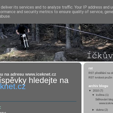
deliver its services and to analyze traffic. Your IP address and 
formance and security metrics to ensure quality of service, gen
abuse.
0
rst
RST předělání na ol
gu na adresu www.iceknet.cz
íspěvky hledejte na
RST tvrdosti pružin
knet.cz
archiv blogu
▼
2010
(7)
▼
května
(1)
Stěhování blo
www.icekne
:
►
dubna
(2)