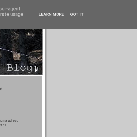
user-agent
erate usage
LEARN MORE
GOT IT
ej
gu na adresu
t.cz