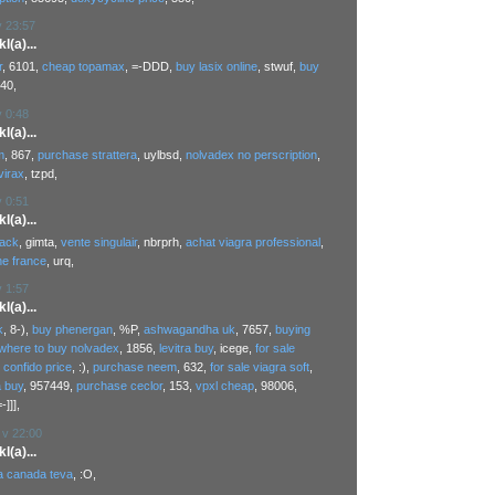
v 23:57
(a)...
r
, 6101,
cheap topamax
, =-DDD,
buy lasix online
, stwuf,
buy
540,
v 0:48
(a)...
m
, 867,
purchase strattera
, uylbsd,
nolvadex no perscription
,
virax
, tzpd,
v 0:51
(a)...
lack
, gimta,
vente singulair
, nbrprh,
achat viagra professional
,
ne france
, urq,
v 1:57
(a)...
k
, 8-),
buy phenergan
, %P,
ashwagandha uk
, 7657,
buying
where to buy nolvadex
, 1856,
levitra buy
, icege,
for sale
,
confido price
, :),
purchase neem
, 632,
for sale viagra soft
,
a buy
, 957449,
purchase ceclor
, 153,
vpxl cheap
, 98006,
=-]]],
 v 22:00
(a)...
a canada teva
, :O,