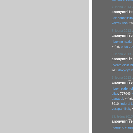
7. ledna 2013 
anonymní řekl
,
discount lipito
valtrex usa
, 6
8. ledna 2013 
anonymní řekl
,
buying nexiu
>:-))),
price zo
8. ledna 2013 
anonymní řekl
,
vente cialis b
wcl,
doxycycli
8. ledna 2013 
anonymní řekl
,
buy relafen u
pilex
, 777043,
danazol
, >:-)))
3910,
inderal l
verapamil uk
, 
29. ledna 2013
anonymní řekl
,
generic viagr