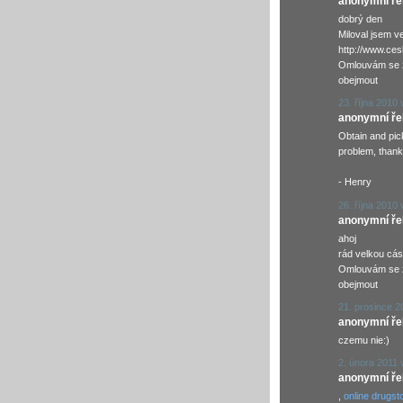
anonymní řekl
dobrý den
Miloval jsem v
http://www.ce
Omlouvám se 
obejmout
23. října 2010 
anonymní řekl
Obtain and pic
problem, thank
- Henry
26. října 2010 
anonymní řekl
ahoj
rád velkou cás
Omlouvám se 
obejmout
21. prosince 2
anonymní řekl
czemu nie:)
2. února 2011 
anonymní řekl
,
online drugsto