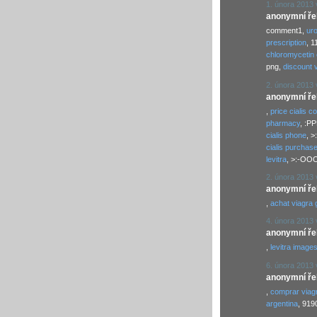
1. února 2013 
anonymní řekl
comment1,
ur
prescription
, 
chloromycetin 
png,
discount v
2. února 2013 
anonymní řekl
,
price cialis c
pharmacy
, :P
cialis phone
, >
cialis purchas
levitra
, >:-OO
2. února 2013 
anonymní řekl
,
achat viagra 
4. února 2013 
anonymní řekl
,
levitra image
6. února 2013 
anonymní řekl
,
comprar viagr
argentina
, 919