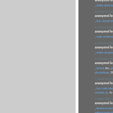
anonymní řekl
,
online pharm
4. prosince 20
anonymní řekl
,
buy clomid on
4. prosince 20
anonymní řekl
,
cialis profess
4. prosince 20
anonymní řekl
,
online drugst
4. prosince 20
anonymní řekl
,
lamisil
, tbn,
g
glucophage
, 3
7. ledna 2013 
anonymní řekl
,
buy cialis bla
ventolin uk
, %
7. ledna 2013 
anonymní řekl
,
lamisil no per
without prescri