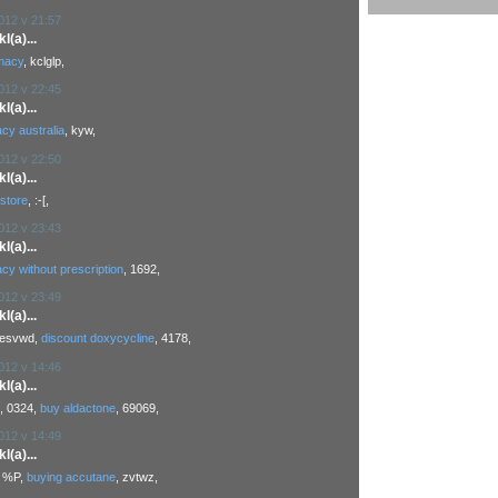
2012 v 21:57
(a)...
macy
, kclglp,
2012 v 22:45
(a)...
cy australia
, kyw,
2012 v 22:50
(a)...
store
, :-[,
2012 v 23:43
(a)...
cy without prescription
, 1692,
2012 v 23:49
(a)...
 esvwd,
discount doxycycline
, 4178,
2012 v 14:46
(a)...
, 0324,
buy aldactone
, 69069,
2012 v 14:49
(a)...
, %P,
buying accutane
, zvtwz,