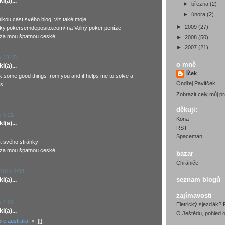
(a)...
►
března
(2)
►
února
(2)
elkou cást svého blog! viz také moje
►
2009
(27)
sky.pokersemdeposito.com/ na Volný poker peníze
za mou špatnou ceské!
►
2008
(50)
►
2007
(21)
v 13:45
o mně
(a)...
Íček
k some good things from you and it helps me to solve a
Ondřej Pavlíček
s.
Zobrazit celý můj pro
děkuji:
v 5:21
Kona
(a)...
RST
Spaceman
t svého stránky!
za mou špatnou ceské!
bazar
Chrániče
010 v 2:08
seznam blogů
(a)...
zajímavosti
v 1:02
Eletrický sjezďák? 
(a)...
O Ještědu, pohled o
re australia
, >:-[[[,