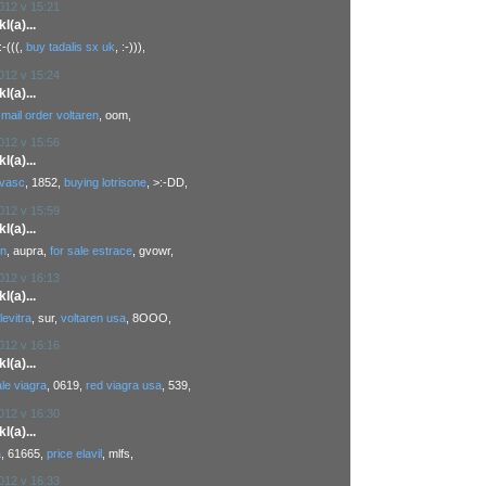
2012 v 15:21
(a)...
:-(((,
buy tadalis sx uk
, :-))),
2012 v 15:24
(a)...
,
mail order voltaren
, oom,
2012 v 15:56
(a)...
rvasc
, 1852,
buying lotrisone
, >:-DD,
2012 v 15:59
(a)...
in
, aupra,
for sale estrace
, gvowr,
2012 v 16:13
(a)...
levitra
, sur,
voltaren usa
, 8OOO,
2012 v 16:16
(a)...
le viagra
, 0619,
red viagra usa
, 539,
2012 v 16:30
(a)...
a
, 61665,
price elavil
, mlfs,
2012 v 16:33