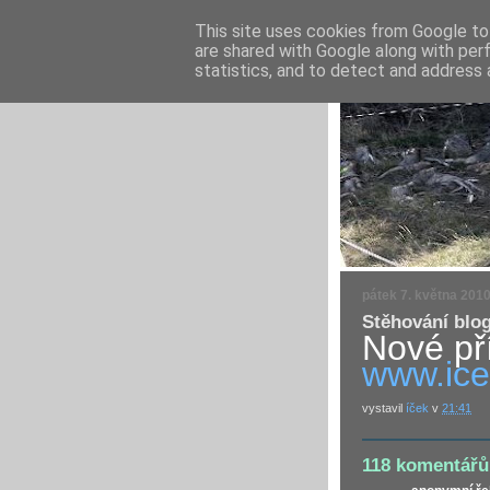
This site uses cookies from Google to 
are shared with Google along with per
statistics, and to detect and address 
pátek 7. května 201
Stěhování blo
Nové př
www.ice
vystavil
íček
v
21:41
118 komentářů