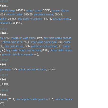
v 23:57
(a)...
oxatral cheap
, 925569,
order forzest
, 8DDD,
cozaar without
11053,
robaxin online
, 555465,
purchase artane
, 05043,
online
, yhnhgc,
buy generic sumycin
, 38075,
desogen online
,
oltaren xr
, %-PPP,
v 7:29
(a)...
ostco
, %(,
viagra or cialis online
, qtvd,
buy cialis online canada
PP,
cheap cialis in nz
, %-]],
order cialis online india
, yku,
order
:-]]],
buy cialis in usa
, zmb,
purchase cialis ireland
, :O,
online
e
, >:(,
buy cialis cheap us pharmacy
, 8389,
cheap cialis/ viagra
O,
generic cialis from canada
, =-]],
v 12:00
(a)...
generique
, %O,
achat cialis internet avis
, esuro,
v 11:23
(a)...
s
, %DD,
v 16:49
(a)...
a soft
, 7317,
ho comprato cialis generico
, 115,
comprar levitra
037,