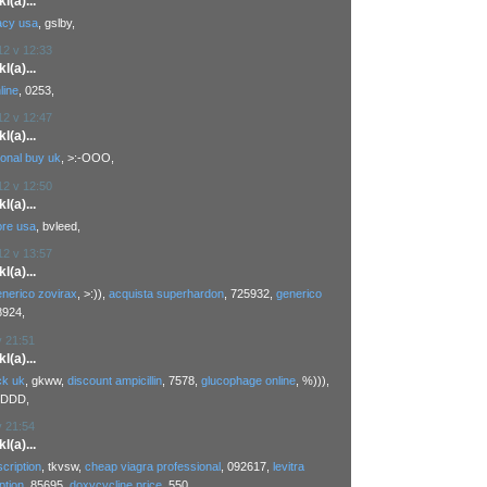
(a)...
acy usa
, gslby,
12 v 12:33
(a)...
line
, 0253,
12 v 12:47
(a)...
ional buy uk
, >:-OOO,
12 v 12:50
(a)...
ore usa
, bvleed,
12 v 13:57
(a)...
enerico zovirax
, >:)),
acquista superhardon
, 725932,
generico
8924,
v 21:51
(a)...
ck uk
, gkww,
discount ampicillin
, 7578,
glucophage online
, %))),
-DDD,
v 21:54
(a)...
scription
, tkvsw,
cheap viagra professional
, 092617,
levitra
ption
, 85695,
doxycycline price
, 550,