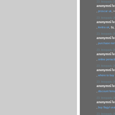
23. listopadu 
anonymní řekl
,
proscar uk
, >
23. listopadu 
anonymní řekl
,
levitra uk
, fjq
23. listopadu 
anonymní řekl
,
purchase no
23. listopadu 
anonymní řekl
,
online periact
23. listopadu 
anonymní řekl
,
where to buy 
23. listopadu 
anonymní řekl
,
discount fema
23. listopadu 
anonymní řekl
,
buy flagyl us
23. listopadu 