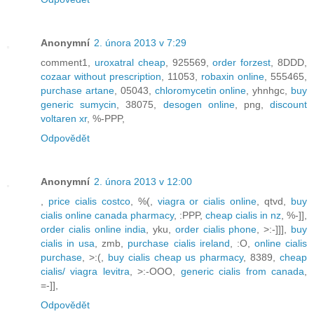
Anonymní
2. února 2013 v 7:29
comment1,
uroxatral cheap
, 925569,
order forzest
, 8DDD,
cozaar without prescription
, 11053,
robaxin online
, 555465,
purchase artane
, 05043,
chloromycetin online
, yhnhgc,
buy
generic sumycin
, 38075,
desogen online
, png,
discount
voltaren xr
, %-PPP,
Odpovědět
Anonymní
2. února 2013 v 12:00
,
price cialis costco
, %(,
viagra or cialis online
, qtvd,
buy
cialis online canada pharmacy
, :PPP,
cheap cialis in nz
, %-]],
order cialis online india
, yku,
order cialis phone
, >:-]]],
buy
cialis in usa
, zmb,
purchase cialis ireland
, :O,
online cialis
purchase
, >:(,
buy cialis cheap us pharmacy
, 8389,
cheap
cialis/ viagra levitra
, >:-OOO,
generic cialis from canada
,
=-]],
Odpovědět