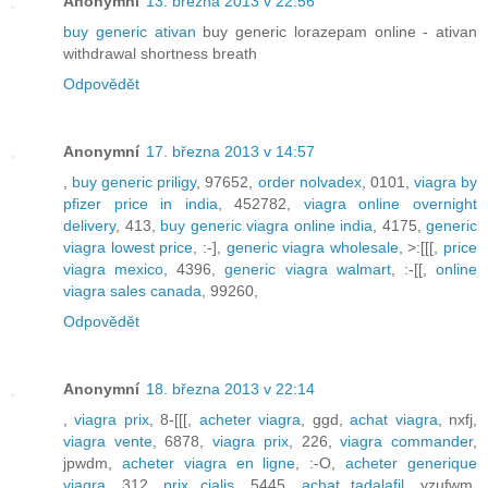
Anonymní
13. března 2013 v 22:56
buy generic ativan
buy generic lorazepam online - ativan
withdrawal shortness breath
Odpovědět
Anonymní
17. března 2013 v 14:57
,
buy generic priligy
, 97652,
order nolvadex
, 0101,
viagra by
pfizer price in india
, 452782,
viagra online overnight
delivery
, 413,
buy generic viagra online india
, 4175,
generic
viagra lowest price
, :-],
generic viagra wholesale
, >:[[[,
price
viagra mexico
, 4396,
generic viagra walmart
, :-[[,
online
viagra sales canada
, 99260,
Odpovědět
Anonymní
18. března 2013 v 22:14
,
viagra prix
, 8-[[[,
acheter viagra
, ggd,
achat viagra
, nxfj,
viagra vente
, 6878,
viagra prix
, 226,
viagra commander
,
jpwdm,
acheter viagra en ligne
, :-O,
acheter generique
viagra
, 312,
prix cialis
, 5445,
achat tadalafil
, yzufwm,