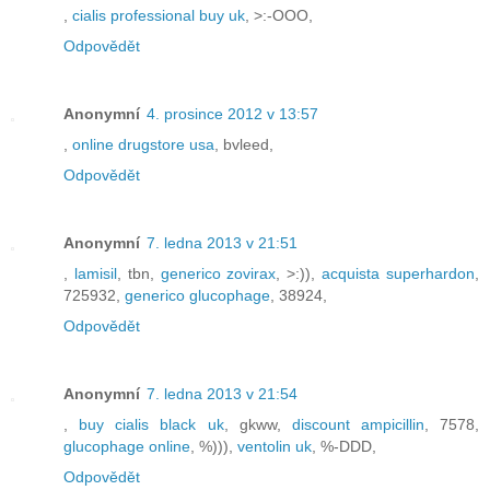
,
cialis professional buy uk
, >:-OOO,
Odpovědět
Anonymní
4. prosince 2012 v 13:57
,
online drugstore usa
, bvleed,
Odpovědět
Anonymní
7. ledna 2013 v 21:51
,
lamisil
, tbn,
generico zovirax
, >:)),
acquista superhardon
,
725932,
generico glucophage
, 38924,
Odpovědět
Anonymní
7. ledna 2013 v 21:54
,
buy cialis black uk
, gkww,
discount ampicillin
, 7578,
glucophage online
, %))),
ventolin uk
, %-DDD,
Odpovědět