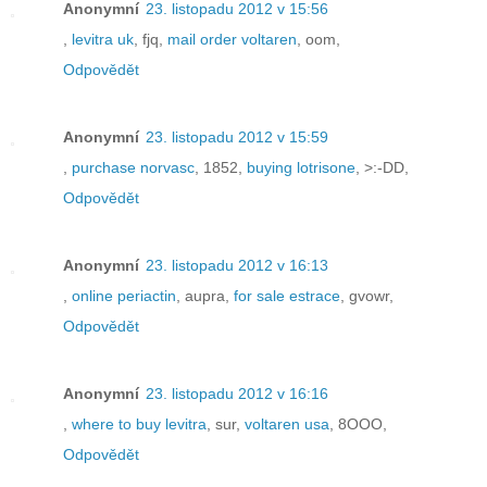
Anonymní
23. listopadu 2012 v 15:56
,
levitra uk
, fjq,
mail order voltaren
, oom,
Odpovědět
Anonymní
23. listopadu 2012 v 15:59
,
purchase norvasc
, 1852,
buying lotrisone
, >:-DD,
Odpovědět
Anonymní
23. listopadu 2012 v 16:13
,
online periactin
, aupra,
for sale estrace
, gvowr,
Odpovědět
Anonymní
23. listopadu 2012 v 16:16
,
where to buy levitra
, sur,
voltaren usa
, 8OOO,
Odpovědět