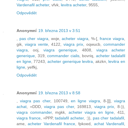
Vardenafil acheter
, vfvk,
levitra acheter
, 9555,
Odpovědět
Anonymní
19. března 2013 v 3:51
,
pas cher viagra
, wvje,
acheter viagra
, %-[,
france viagra
,
gik,
viagra vente
, 4122,
viagra prix
, oqwucb,
commander
viagra
, ooj,
viagra generique
, 4808,
viagra acheter
generique
, 319,
commander cialis
, bovriq,
acheter tadalafil
en ligne
, 77243,
acheter generique levitra
, akzkn,
levitra en
ligne
, yelfkj,
Odpovědět
Anonymní
19. března 2013 v 8:58
,
viagra pas cher
, 100749,
en ligne viagra
, 8-]]],
viagra
achat
, =DDD,
viagra pas cher
, 169813,
viagra prix
, 8-)),
viagra commander
, mgkk,
acheter viagra en ligne
, 411,
viagra france
, =PPP,
tadalafil acheter
, :)),
pas cher tadalafil
,
ame,
acheter Vardenafil france
, fpkoed,
achat Vardenafil
,