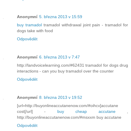
Anonymní
5. března 2013 v 15:59
buy tramadol
tramadol withdrawal joint pain - tramadol for
dogs take with food
Odpovědět
Anonymní
6. března 2013 v 7:47
http://landvoicelearning.com/#62431 tramadol for dogs drug
interactions - can you buy tramadol over the counter
Odpovědět
Anonymní
8. března 2013 v 19:52
[url=http://buyonlineaccutanenow.com/#oihcv]accutane
cost[/url] -
buy cheap accutane
,
http://buyonlineaccutanenow.com/#msxxm buy accutane
Odpovědět