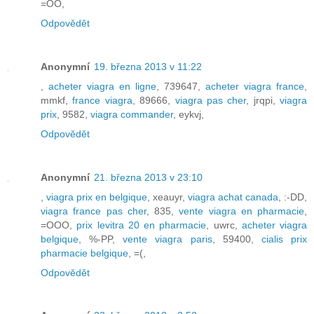
=OO,
Odpovědět
Anonymní
19. března 2013 v 11:22
,
acheter viagra en ligne
, 739647,
acheter viagra france
,
mmkf,
france viagra
, 89666,
viagra pas cher
, jrqpi,
viagra
prix
, 9582,
viagra commander
, eykvj,
Odpovědět
Anonymní
21. března 2013 v 23:10
,
viagra prix en belgique
, xeauyr,
viagra achat canada
, :-DD,
viagra france pas cher
, 835,
vente viagra en pharmacie
,
=OOO,
prix levitra 20 en pharmacie
, uwrc,
acheter viagra
belgique
, %-PP,
vente viagra paris
, 59400,
cialis prix
pharmacie belgique
, =(,
Odpovědět