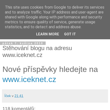
This site uses cookies from Google to deliver its services
and to analyze traffic. Your IP address and user-agent are
shared with Google along with performance and security
metrics to ensure quality of service, generate usage
statistics, and to detect and address abuse.
LEARN MORE
GOT IT
pátek 7. května 2010
Stěhování blogu na adresu
www.iceknet.cz
Nové příspěvky hledejte na
www.iceknet.cz
Íček
v
21:41
118 komentářů: