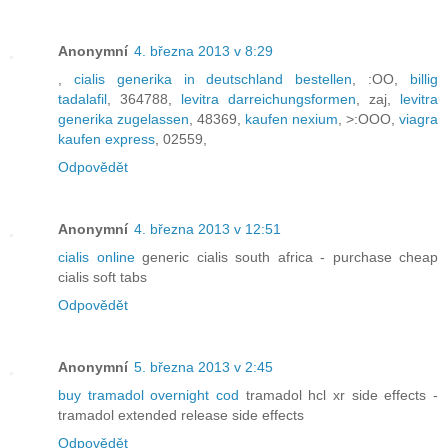
Anonymní
4. března 2013 v 8:29
,
cialis generika in deutschland bestellen
, :OO,
billig
tadalafil
, 364788,
levitra darreichungsformen
, zaj,
levitra
generika zugelassen
, 48369,
kaufen nexium
, >:OOO,
viagra
kaufen express
, 02559,
Odpovědět
Anonymní
4. března 2013 v 12:51
cialis online
generic cialis south africa - purchase cheap
cialis soft tabs
Odpovědět
Anonymní
5. března 2013 v 2:45
buy tramadol overnight cod
tramadol hcl xr side effects -
tramadol extended release side effects
Odpovědět