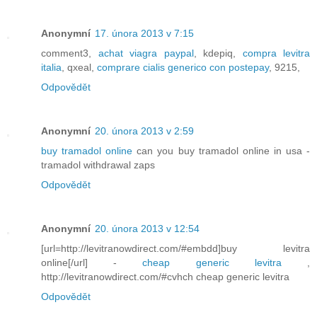
Anonymní
17. února 2013 v 7:15
comment3,
achat viagra paypal
, kdepiq,
compra levitra
italia
, qxeal,
comprare cialis generico con postepay
, 9215,
Odpovědět
Anonymní
20. února 2013 v 2:59
buy tramadol online
can you buy tramadol online in usa -
tramadol withdrawal zaps
Odpovědět
Anonymní
20. února 2013 v 12:54
[url=http://levitranowdirect.com/#embdd]buy levitra
online[/url] -
cheap generic levitra
,
http://levitranowdirect.com/#cvhch cheap generic levitra
Odpovědět