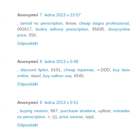
Anonymní
7. ledna 2013 v 23:57
,
lamisil no perscription
, tkvsw,
cheap viagra professional
,
092617,
levitra without prescription
, 85695,
doxycycline
price
, 550,
Odpovědět
Anonymní
8. ledna 2013 v 0:48
,
discount lipitor
, 6101,
cheap topamax
, =-DDD,
buy lasix
online
, stwuf,
buy valtrex usa
, 6540,
Odpovědět
Anonymní
8. ledna 2013 v 0:51
,
buying nexium
, 867,
purchase strattera
, uylbsd,
nolvadex
no perscription
, >:-))),
price zovirax
, tzpd,
Odpovědět