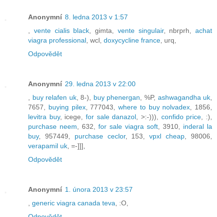
Anonymní
8. ledna 2013 v 1:57
,
vente cialis black
, gimta,
vente singulair
, nbrprh,
achat
viagra professional
, wcl,
doxycycline france
, urq,
Odpovědět
Anonymní
29. ledna 2013 v 22:00
,
buy relafen uk
, 8-),
buy phenergan
, %P,
ashwagandha uk
,
7657,
buying pilex
, 777043,
where to buy nolvadex
, 1856,
levitra buy
, icege,
for sale danazol
, >:-))),
confido price
, :),
purchase neem
, 632,
for sale viagra soft
, 3910,
inderal la
buy
, 957449,
purchase ceclor
, 153,
vpxl cheap
, 98006,
verapamil uk
, =-]]],
Odpovědět
Anonymní
1. února 2013 v 23:57
,
generic viagra canada teva
, :O,
Odpovědět