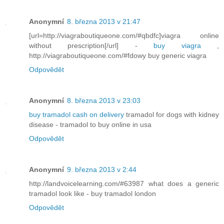
Anonymní
8. března 2013 v 21:47
[url=http://viagraboutiqueone.com/#qbdfc]viagra online
without prescription[/url] -
buy viagra
,
http://viagraboutiqueone.com/#fdowy buy generic viagra
Odpovědět
Anonymní
8. března 2013 v 23:03
buy tramadol cash on delivery
tramadol for dogs with kidney
disease - tramadol to buy online in usa
Odpovědět
Anonymní
9. března 2013 v 2:44
http://landvoicelearning.com/#63987 what does a generic
tramadol look like - buy tramadol london
Odpovědět