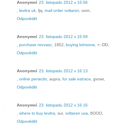
Anonymní
23. listopadu 2012 v 15:56
,
levitra uk
, fjq,
mail order voltaren
, oom,
Odpovědět
Anonymní
23. listopadu 2012 v 15:59
,
purchase norvasc
, 1852,
buying lotrisone
, >:-DD,
Odpovědět
Anonymní
23. listopadu 2012 v 16:13
,
online periactin
, aupra,
for sale estrace
, gvowr,
Odpovědět
Anonymní
23. listopadu 2012 v 16:16
,
where to buy levitra
, sur,
voltaren usa
, 8OOO,
Odpovědět