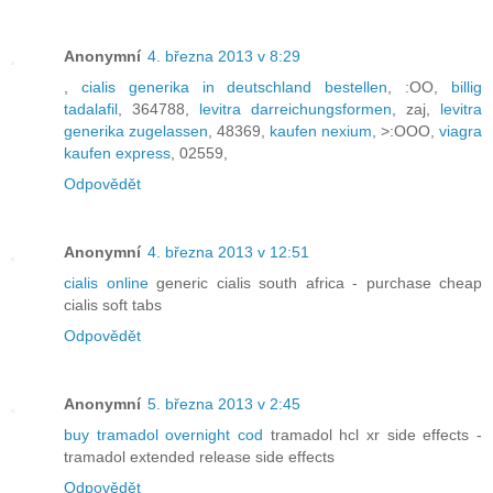
Anonymní
4. března 2013 v 8:29
,
cialis generika in deutschland bestellen
, :OO,
billig
tadalafil
, 364788,
levitra darreichungsformen
, zaj,
levitra
generika zugelassen
, 48369,
kaufen nexium
, >:OOO,
viagra
kaufen express
, 02559,
Odpovědět
Anonymní
4. března 2013 v 12:51
cialis online
generic cialis south africa - purchase cheap
cialis soft tabs
Odpovědět
Anonymní
5. března 2013 v 2:45
buy tramadol overnight cod
tramadol hcl xr side effects -
tramadol extended release side effects
Odpovědět