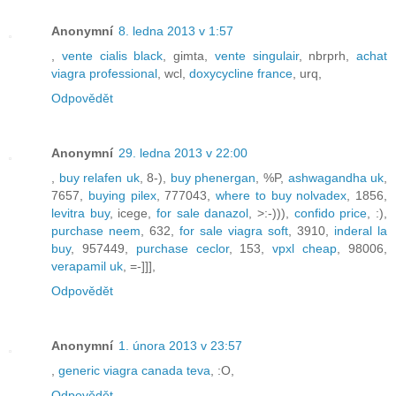
Anonymní
8. ledna 2013 v 1:57
,
vente cialis black
, gimta,
vente singulair
, nbrprh,
achat
viagra professional
, wcl,
doxycycline france
, urq,
Odpovědět
Anonymní
29. ledna 2013 v 22:00
,
buy relafen uk
, 8-),
buy phenergan
, %P,
ashwagandha uk
,
7657,
buying pilex
, 777043,
where to buy nolvadex
, 1856,
levitra buy
, icege,
for sale danazol
, >:-))),
confido price
, :),
purchase neem
, 632,
for sale viagra soft
, 3910,
inderal la
buy
, 957449,
purchase ceclor
, 153,
vpxl cheap
, 98006,
verapamil uk
, =-]]],
Odpovědět
Anonymní
1. února 2013 v 23:57
,
generic viagra canada teva
, :O,
Odpovědět