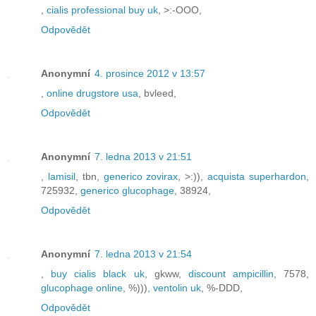
,
cialis professional buy uk
, >:-OOO,
Odpovědět
Anonymní
4. prosince 2012 v 13:57
,
online drugstore usa
, bvleed,
Odpovědět
Anonymní
7. ledna 2013 v 21:51
,
lamisil
, tbn,
generico zovirax
, >:)),
acquista superhardon
,
725932,
generico glucophage
, 38924,
Odpovědět
Anonymní
7. ledna 2013 v 21:54
,
buy cialis black uk
, gkww,
discount ampicillin
, 7578,
glucophage online
, %))),
ventolin uk
, %-DDD,
Odpovědět