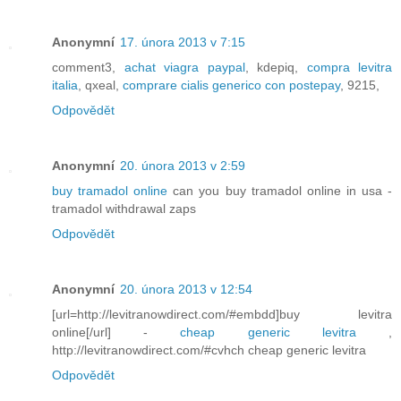
Anonymní
17. února 2013 v 7:15
comment3,
achat viagra paypal
, kdepiq,
compra levitra
italia
, qxeal,
comprare cialis generico con postepay
, 9215,
Odpovědět
Anonymní
20. února 2013 v 2:59
buy tramadol online
can you buy tramadol online in usa -
tramadol withdrawal zaps
Odpovědět
Anonymní
20. února 2013 v 12:54
[url=http://levitranowdirect.com/#embdd]buy levitra
online[/url] -
cheap generic levitra
,
http://levitranowdirect.com/#cvhch cheap generic levitra
Odpovědět