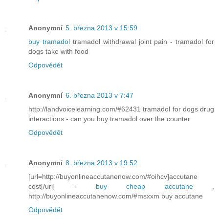
Anonymní
5. března 2013 v 15:59
buy tramadol
tramadol withdrawal joint pain - tramadol for
dogs take with food
Odpovědět
Anonymní
6. března 2013 v 7:47
http://landvoicelearning.com/#62431 tramadol for dogs drug
interactions - can you buy tramadol over the counter
Odpovědět
Anonymní
8. března 2013 v 19:52
[url=http://buyonlineaccutanenow.com/#oihcv]accutane
cost[/url] -
buy cheap accutane
,
http://buyonlineaccutanenow.com/#msxxm buy accutane
Odpovědět