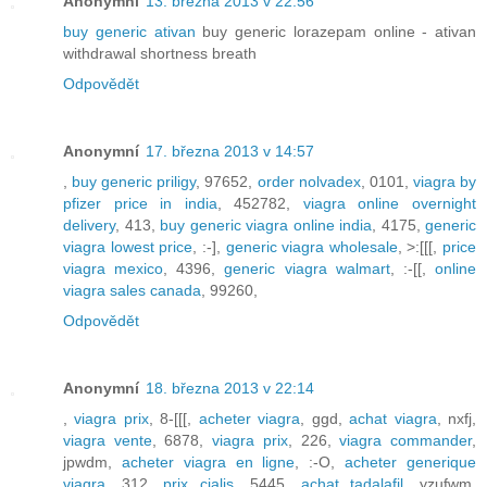
Anonymní
13. března 2013 v 22:56
buy generic ativan
buy generic lorazepam online - ativan
withdrawal shortness breath
Odpovědět
Anonymní
17. března 2013 v 14:57
,
buy generic priligy
, 97652,
order nolvadex
, 0101,
viagra by
pfizer price in india
, 452782,
viagra online overnight
delivery
, 413,
buy generic viagra online india
, 4175,
generic
viagra lowest price
, :-],
generic viagra wholesale
, >:[[[,
price
viagra mexico
, 4396,
generic viagra walmart
, :-[[,
online
viagra sales canada
, 99260,
Odpovědět
Anonymní
18. března 2013 v 22:14
,
viagra prix
, 8-[[[,
acheter viagra
, ggd,
achat viagra
, nxfj,
viagra vente
, 6878,
viagra prix
, 226,
viagra commander
,
jpwdm,
acheter viagra en ligne
, :-O,
acheter generique
viagra
, 312,
prix cialis
, 5445,
achat tadalafil
, yzufwm,