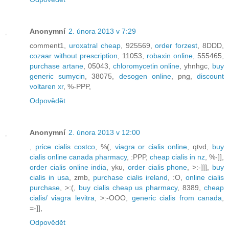
Anonymní
2. února 2013 v 7:29
comment1,
uroxatral cheap
, 925569,
order forzest
, 8DDD,
cozaar without prescription
, 11053,
robaxin online
, 555465,
purchase artane
, 05043,
chloromycetin online
, yhnhgc,
buy
generic sumycin
, 38075,
desogen online
, png,
discount
voltaren xr
, %-PPP,
Odpovědět
Anonymní
2. února 2013 v 12:00
,
price cialis costco
, %(,
viagra or cialis online
, qtvd,
buy
cialis online canada pharmacy
, :PPP,
cheap cialis in nz
, %-]],
order cialis online india
, yku,
order cialis phone
, >:-]]],
buy
cialis in usa
, zmb,
purchase cialis ireland
, :O,
online cialis
purchase
, >:(,
buy cialis cheap us pharmacy
, 8389,
cheap
cialis/ viagra levitra
, >:-OOO,
generic cialis from canada
,
=-]],
Odpovědět