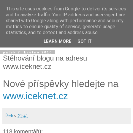
This site uses cookies from Google to deliver its services
and to analyze traffic. Your IP address and user-agent are
shared with Google along with performance and security
metrics to ensure quality of service, generate usage
statistics, and to detect and address abuse.
LEARN MORE
GOT IT
pátek 7. května 2010
Stěhování blogu na adresu
www.iceknet.cz
Nové příspěvky hledejte na
www.iceknet.cz
Íček
v
21:41
118 komentářů: