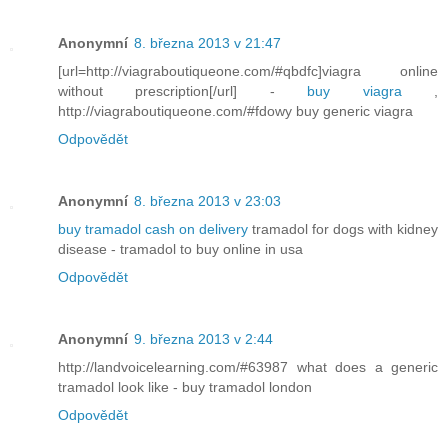
Anonymní
8. března 2013 v 21:47
[url=http://viagraboutiqueone.com/#qbdfc]viagra online
without prescription[/url] -
buy viagra
,
http://viagraboutiqueone.com/#fdowy buy generic viagra
Odpovědět
Anonymní
8. března 2013 v 23:03
buy tramadol cash on delivery
tramadol for dogs with kidney
disease - tramadol to buy online in usa
Odpovědět
Anonymní
9. března 2013 v 2:44
http://landvoicelearning.com/#63987 what does a generic
tramadol look like - buy tramadol london
Odpovědět