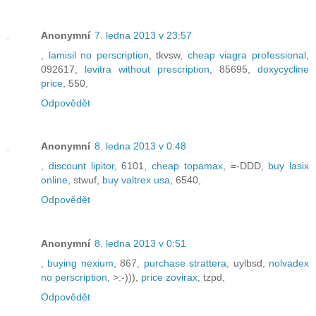
Anonymní
7. ledna 2013 v 23:57
,
lamisil no perscription
, tkvsw,
cheap viagra professional
,
092617,
levitra without prescription
, 85695,
doxycycline
price
, 550,
Odpovědět
Anonymní
8. ledna 2013 v 0:48
,
discount lipitor
, 6101,
cheap topamax
, =-DDD,
buy lasix
online
, stwuf,
buy valtrex usa
, 6540,
Odpovědět
Anonymní
8. ledna 2013 v 0:51
,
buying nexium
, 867,
purchase strattera
, uylbsd,
nolvadex
no perscription
, >:-))),
price zovirax
, tzpd,
Odpovědět