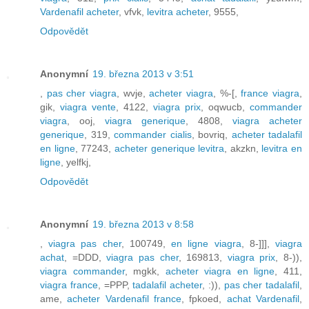
Vardenafil acheter
, vfvk,
levitra acheter
, 9555,
Odpovědět
Anonymní
19. března 2013 v 3:51
,
pas cher viagra
, wvje,
acheter viagra
, %-[,
france viagra
,
gik,
viagra vente
, 4122,
viagra prix
, oqwucb,
commander
viagra
, ooj,
viagra generique
, 4808,
viagra acheter
generique
, 319,
commander cialis
, bovriq,
acheter tadalafil
en ligne
, 77243,
acheter generique levitra
, akzkn,
levitra en
ligne
, yelfkj,
Odpovědět
Anonymní
19. března 2013 v 8:58
,
viagra pas cher
, 100749,
en ligne viagra
, 8-]]],
viagra
achat
, =DDD,
viagra pas cher
, 169813,
viagra prix
, 8-)),
viagra commander
, mgkk,
acheter viagra en ligne
, 411,
viagra france
, =PPP,
tadalafil acheter
, :)),
pas cher tadalafil
,
ame,
acheter Vardenafil france
, fpkoed,
achat Vardenafil
,