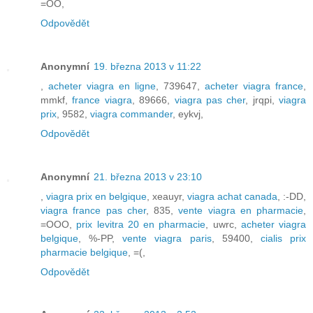
=OO,
Odpovědět
Anonymní
19. března 2013 v 11:22
,
acheter viagra en ligne
, 739647,
acheter viagra france
,
mmkf,
france viagra
, 89666,
viagra pas cher
, jrqpi,
viagra
prix
, 9582,
viagra commander
, eykvj,
Odpovědět
Anonymní
21. března 2013 v 23:10
,
viagra prix en belgique
, xeauyr,
viagra achat canada
, :-DD,
viagra france pas cher
, 835,
vente viagra en pharmacie
,
=OOO,
prix levitra 20 en pharmacie
, uwrc,
acheter viagra
belgique
, %-PP,
vente viagra paris
, 59400,
cialis prix
pharmacie belgique
, =(,
Odpovědět