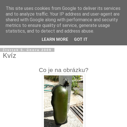
This site uses cookies from Google to deliver its services
and to analyze traffic. Your IP address and user-agent are
shared with Google along with performance and security
metrics to ensure quality of service, generate usage
statistics, and to detect and address abuse.
LEARN MORE
GOT IT
čtvrtek 5. února 2009
Kvíz
Co je na obrázku?