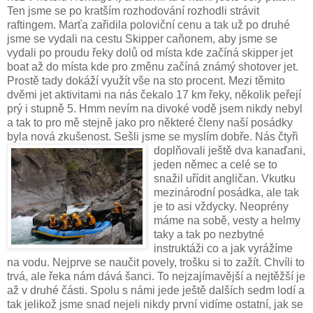
Ten jsme se po kratším rozhodování rozhodli strávit
raftingem. Marťa zařidila poloviční cenu a tak už po druhé
jsme se vydali na cestu Skipper caňonem, aby jsme se
vydali po proudu řeky dolů od místa kde začíná skipper jet
boat až do místa kde pro změnu začíná známý shotover jet.
Prostě tady dokáží využít vše na sto procent. Mezi těmito
dvěmi jet aktivitami na nás čekalo 17 km řeky, několik peřejí
prý i stupně 5. Hmm nevím na divoké vodě jsem nikdy nebyl
a tak to pro mě stejně jako pro některé členy naší posádky
byla nová zkušenost. Sešli jsme se myslím dobře. Ná
s čtyři
doplňovali ještě dva kanaďani,
jeden němec a celé se to
snažil uřídit angličan. Vkutku
mezinárodní posádka, ale tak
je to asi vždycky. Neoprény
máme na sobě, vesty a helmy
taky a tak po nezbytné
instruktáži co a jak vyrážíme
na vodu. Nejprve se naučit povely, trošku si to zažít. Chvíli to
trvá, ale řeka nám dává šanci. To nejzajímavější a nejtěžší je
až v druhé části. Spolu s námi jede ještě dalších sedm lodí a
tak jelikož jsme snad nejeli nikdy první vidíme ostatní, jak se