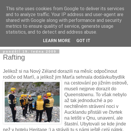
This site uses cookies from Google to deliver its services
and to analyze traffic. Your IP address and user-agent are
shared with Google along with performance and security
metrics to ensure quality of service, generate usage
statistics, and to detect and address abuse.
LEARN MORE
GOT IT
pondělí 19. ledna 2009
Rafting
Jelikož si na Nový Zéland dorazili na měsíc odpočinout
rodiče od Marťi, a jelikož jim Marťa sehnala dodávku
/bydlik
na cestování po jižním ostrově,
museli nejprve dorazit do
Queenstownu. To však nebylo
až tak jednoduché a po
nechtěném strávení noci v
Aucklandu přistáli ve čtvrtek
na letišti v Qnu, unavení, ale
štastní. Ubytovali se kde jinde
než v hotelu Heritage :) a strávili tu s námi ještě celý pátek.