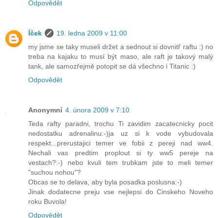
Odpovědět
Íček
19. ledna 2009 v 11:00
my jsme se taky museli držet a sednout si dovnitř raftu :) no
treba na kajaku to musí být maso, ale raft je takový malý
tank, ale samozřejmě potopit se dá všechno i Titanic :)
Odpovědět
Anonymní
4. února 2009 v 7:10
Teda rafty paradni, trochu Ti zavidim zacatecnicky pocit
nedostatku adrenalinu:-)ja uz si k vode vybudovala
respekt...prerustajici temer ve fobii z pereji nad ww4.
Nechali vas predtim proplout si ty ww5 pereje na
vestach?:-) nebo kvuli tem trubkam jste to meli temer
"suchou nohou"?
Obcas se to delava, aby byla posadka poslusna:-)
Jinak dodatecne preju vse nejlepsi do Cinskeho Noveho
roku Buvola!
Odpovědět