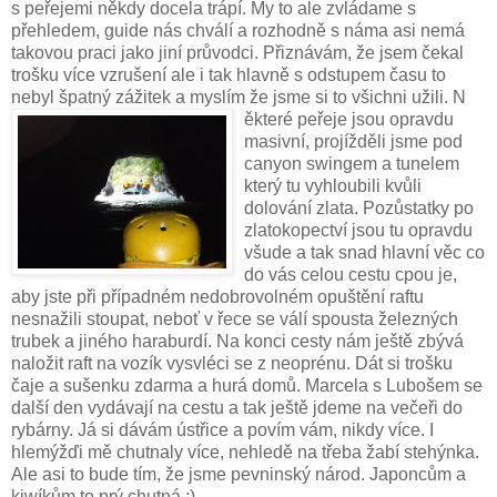
s peřejemi někdy docela trápí. My to ale zvládame s
přehledem, guide nás chválí a rozhodně s náma asi nemá
takovou praci jako jiní průvodci. Přiznávám, že jsem čekal
trošku více vzrušení ale i tak hlavně s odstupem času to
nebyl špatný zážitek a myslím že jsme si to všichni užili. N
ěkteré peřeje jsou opravdu
masivní, projížděli jsme pod
canyon swingem a tunelem
který tu vyhloubili kvůli
dolování zlata. Pozůstatky po
zlatokopectví jsou tu opravdu
všude a tak snad hlavní věc co
do vás celou cestu cpou je,
aby jste při případném nedobrovolném opuštění raftu
nesnažili stoupat, neboť v řece se válí spousta železných
trubek a jiného haraburdí. Na konci cesty nám ještě zbývá
naložit raft na vozík vysvléci se z neoprénu. Dát si trošku
čaje a sušenku zdarma a hurá domů. Marcela s Lubošem se
další den vydávají na cestu a tak ještě jdeme na večeři do
rybárny. Já si dávám ústřice a povím vám, nikdy více. I
hlemýžďi mě chutnaly více, nehledě na třeba žabí stehýnka.
Ale asi to bude tím, že jsme pevninský národ. Japoncům a
kiwíkům to prý chutná :)