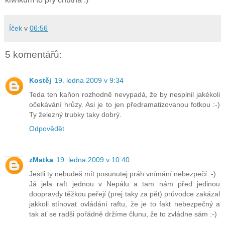
Íček
v
06:56
5 komentářů:
Kostěj
19. ledna 2009 v 9:34
Teda ten kaňon rozhodně nevypadá, že by nesplnil jakékoli
očekávání hrůzy. Asi je to jen předramatizovanou fotkou :-)
Ty železný trubky taky dobrý.
Odpovědět
zMatka
19. ledna 2009 v 10:40
Jestli ty nebudeš mít posunutej práh vnímání nebezpečí :-)
Já jela raft jednou v Nepálu a tam nám před jedinou
doopravdy těžkou peřejí (prej taky za pět) průvodce zakázal
jakkoli stínovat ovládání raftu, že je to fakt nebezpečný a
tak ať se radši pořádně držíme člunu, že to zvládne sám :-)