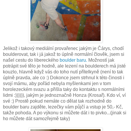
Jelikož i takový mediální provařenec jakým je Čárys, chodí
boulderovat, tak i já jakož to úplně normální člověk, jsem si
našel cestu do libereckého
boulder baru.
Možností jak
potrápit své tělo je hodně, ale lezení na boulderech má jisté
kouzlo, hlavně když vás do toho nutí přítelkyně (není to tak
úplně pravda, ale co :) Dokonce jsem strhnul k této činosti i
svojí mámu, aby pořád nebyla myšlenkami jen v tom
horolezeckém svazu a přišla taky do kontaktu s normálními
lidmi :)))))), jakým je jednoznačně Honza (Krosař). Kdo ví, ví
své :) Prostě pokud nemáte co dělat tak rozhodně do
boulder baru zajděte, lezečky vám půjčí a vstup je 50,- Kč,
takže pohoda. A po výkonu si můžete dát i to pivko...(jinak si
ho můžete dát samozřejmě taky)