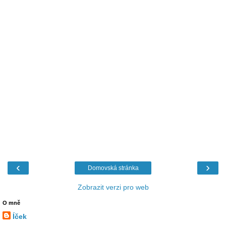
‹
›
Domovská stránka
Zobrazit verzi pro web
O mně
Íček