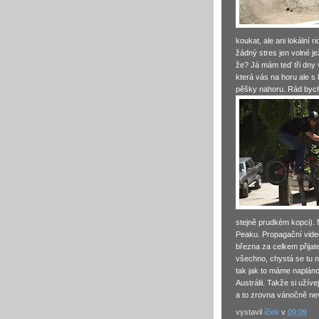
koukat, ale ani lokální r
žádný stres jen volné je
že? Já mám teď tři dny 
která vás na horu ale 
pěšky nahoru. Rád bych
stejně prudkém kopci).
Peaku. Propagační vid
března za celkem přija
všechno, chystá se tu n
tak jak to máme naplán
Austrálii. Takže si užív
a to zrovna vánočně n
vystavil
íček
v
09:09