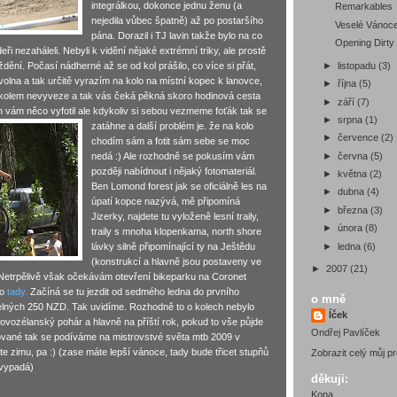
integrálkou, dokonce jednu ženu (a
Remarkables
nejedila vůbec špatně) až po postaršího
Veselé Vánoc
pána. Dorazil i TJ lavin takže bylo na co
Opening Dirt
ideři nezaháleli. Nebyli k vidění nějaké extrémní triky, ale prostě
►
listopadu
(3)
ždění. Počasí nádherné až se od kol prášilo, co více si přát,
volna a tak určitě vyrazím na kolo na místní kopec k lanovce,
►
října
(5)
s kolem nevyveze a tak vás čeká pěkná skoro hodinová cesta
►
září
(7)
 vám něco vyfotil ale kdykoliv si sebou vezmeme foťák tak se
►
srpna
(1)
zatáhne
a další problém je. že na kolo
►
července
(2)
chodím sám a fotit sám sebe se moc
►
června
(5)
nedá :) Ale rozhodně se pokusím vám
později nabídnout i nějaký fotomateriál.
►
května
(2)
Ben Lomond forest jak se oficiálně les na
►
dubna
(4)
úpatí kopce nazývá, mě připomíná
►
března
(3)
Jizerky, najdete tu vyloženě lesní traily,
►
února
(8)
traily s mnoha klopenkama, north shore
►
ledna
(6)
lávky silně připomínající ty na Ještědu
(konstrukcí a hlavně jsou postaveny ve
►
2007
(21)
 Netrpělivě však očekávám otevření bikeparku na Coronet
eo
tady.
Začíná se tu jezdit od sedmého ledna do prvního
o mně
telných 250 NZD. Tak uvidíme. Rozhodně to o kolech nebylo
Íček
ovozélanský pohár a hlavně na příští rok, pokud to vše půjde
Ondřej Pavlíček
ované tak se podíváme na mistrovstvé světa mtb 2009 v
ejte zimu, pa :) (zase máte lepší vánoce, tady bude třicet stupňů
Zobrazit celý můj pro
evypadá)
děkuji:
Kona