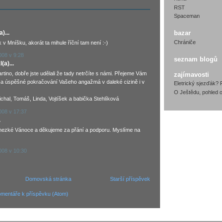
RST
Spaceman
)...
bazar
Chrániče
ak v Mníšku, akorát ta mihule říční tam není :-)
008 v 9:28
seznam blogů
(a)...
rtino, dobře jste udělali že tady netrčíte s námi. Přejeme Vám
zajímavosti
a úspěšné pokračování Vašeho angažmá v daleké cizině i v
Eletrický sjezďák? 
O Ještědu, pohled o
ichal, Tomáš, Linda, Vojtíšek a babička Stehlíková
008 v 17:37
.
hezké Vánoce a děkujeme za přání a podporu. Myslíme na
008 v 10:30
Domovská stránka
Starší příspěvek
mentáře k příspěvku (Atom)