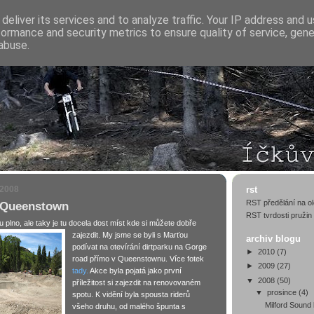
deliver its services and to analyze traffic. Your IP address and 
formance and security metrics to ensure quality of service, gen
abuse.
 2008
rst
RST předělání na ol
 Queenstown
RST tvrdosti pružin
tu plno, ale taky je tu docela dost míst kde si můžete dobře
zajezdit. My jsme se byli
s Marťou
archiv blogu
podívat na otevírání dirtparku na Gorge
►
2010
(7)
road přímo v Queenstownu. Více fotek
►
2009
(27)
tady.
Akce byla pojatá jako první
▼
2008
(50)
příležitost si zajezdit na renovovaném
▼
prosince
(4)
spotu. K vidění byla spousta riderů
Milford Sound 
všeho druhu, od malého špunta s