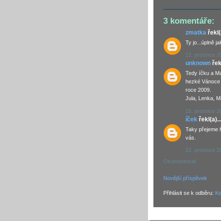
3 komentáře:
zmatka
řekl(a
Ty jo...úplně j
12. prosince 2
unknown
řekl
Tedy íčku a Ma
hezké Vánoce 
roce 2009.
Jula, Lenka, M
15. prosince 2
íček
řekl(a)..
Taky přejeme 
vás.
22. prosince 2
Okomentovat
Novější příspěvek
Přihlásit se k odběru:
Ko