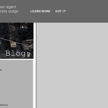
user-agent
erate usage
LEARN MORE
GOT IT
ej
letecky