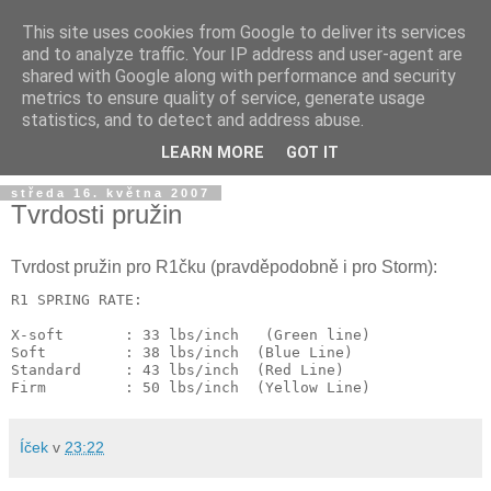
This site uses cookies from Google to deliver its services
and to analyze traffic. Your IP address and user-agent are
shared with Google along with performance and security
metrics to ensure quality of service, generate usage
statistics, and to detect and address abuse.
LEARN MORE
GOT IT
středa 16. května 2007
Tvrdosti pružin
Tvrdost pružin pro R1čku (pravděpodobně i pro Storm):
R1 SPRING RATE:
X-soft       : 33 lbs/inch   (Green line)
Soft         : 38 lbs/inch  (Blue Line)
Standard     : 43 lbs/inch  (Red Line)
Firm         : 50 lbs/inch  (Yellow Line)
Íček
v
23:22